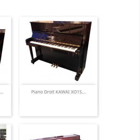
Aperçu rapide

..
Piano Droit KAWAI XO1S...