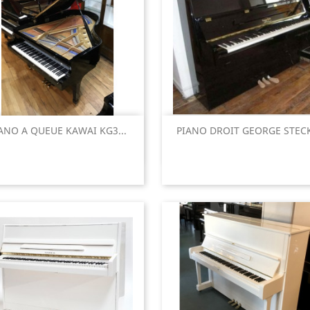
Aperçu rapide
Aperçu rapide


ANO A QUEUE KAWAI KG3...
PIANO DROIT GEORGE STECK