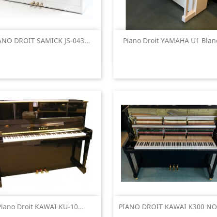
Aperçu rapide
Aperçu rapide


ANO DROIT SAMICK JS-043...
Piano Droit YAMAHA U1 Blanc
Aperçu rapide
Aperçu rapide


Piano Droit KAWAI KU-10...
PIANO DROIT KAWAI K300 NOI