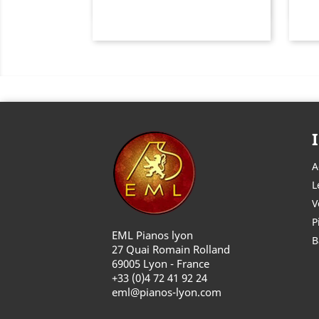
A
L
V
P
EML Pianos lyon
B
27 Quai Romain Rolland
69005 Lyon - France
+33 (0)4 72 41 92 24
eml@pianos-lyon.com