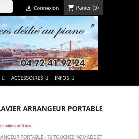
shopping_cart

Panier
(0)
Connexion
S
ACCESSOIRES
INFOS
LAVIER ARRANGEUR PORTABLE
les modèles similaires.
RANGEUR PORTABLE - 76 TOUCHES NOMADE ET