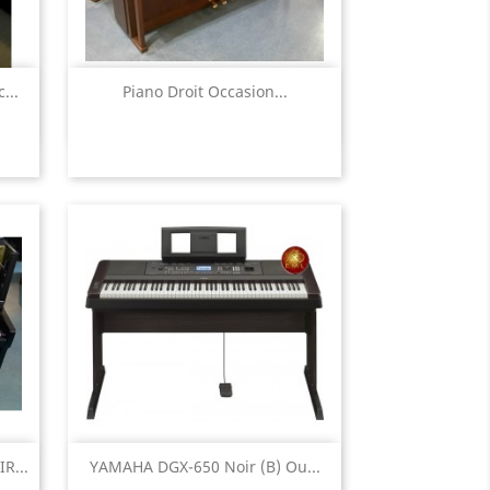
Aperçu rapide

...
Piano Droit Occasion...
Aperçu rapide

R...
YAMAHA DGX-650 Noir (B) Ou...