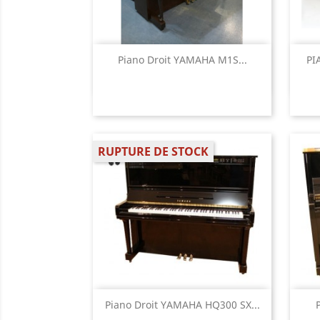
Aperçu rapide

Piano Droit YAMAHA M1S...
PI
RUPTURE DE STOCK
Aperçu rapide

Piano Droit YAMAHA HQ300 SX...