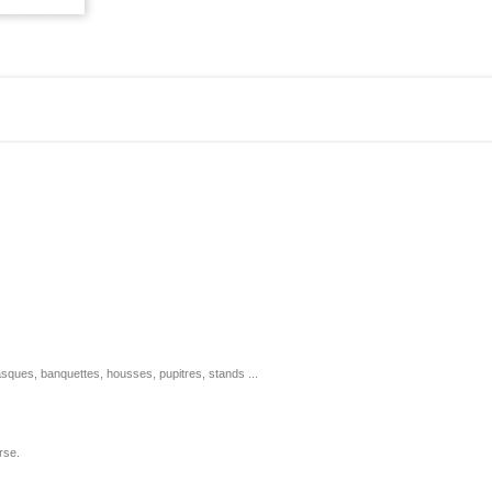
ques, banquettes, housses, pupitres, stands ...
rse.