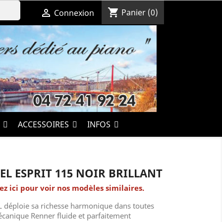
shopping_cart

Panier
(0)
Connexion
S
ACCESSOIRES
INFOS
EL ESPRIT 115 NOIR BRILLANT
ez ici pour voir nos modèles similaires.
L déploie sa richesse harmonique dans toutes
mécanique Renner fluide et parfaitement