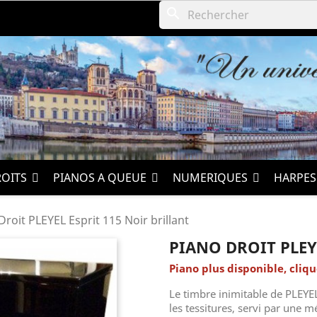
search
ROITS
PIANOS A QUEUE
NUMERIQUES
HARPE
Droit PLEYEL Esprit 115 Noir brillant
PIANO DROIT PLEY
Piano plus disponible, cliqu
Le timbre inimitable de PLEYE
les tessitures, servi par une 