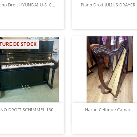
Aperçu rapide
Aperçu rapide


ano Droit HYUNDAI U-810...
Piano Droit JULIUS DRAYER..
TURE DE STOCK
Aperçu rapide
Aperçu rapide


ANO DROIT SCHIMMEL 130...
Harpe Celtique Camac...