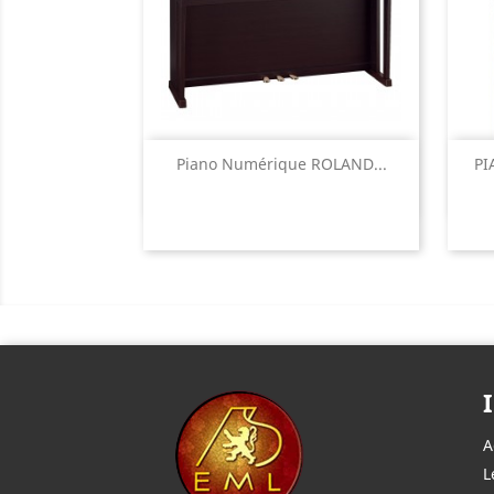
Aperçu rapide

Piano Numérique ROLAND...
PI
A
L