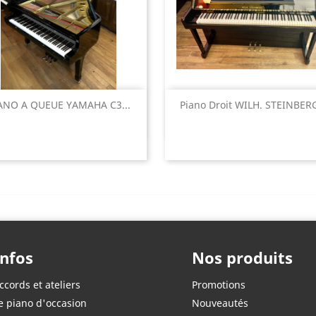
Aperçu rapide
Aperçu rapide


ANO A QUEUE YAMAHA C3...
Piano Droit WILH. STEINBERG
Infos
Nos produits
ccords et ateliers
Promotions
e piano d'occasion
Nouveautés