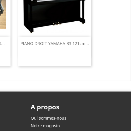
Aperçu rapide

...
PIANO DROIT YAMAHA B3 121cm...
A propos
Qui sommes-nous
Notre magasin