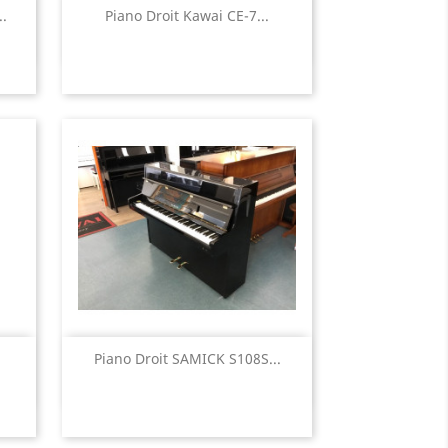
Aperçu rapide

.
Piano Droit Kawai CE-7...
Aperçu rapide

Piano Droit SAMICK S108S...