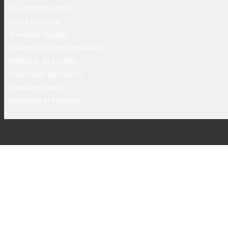
Qui sommes-nous
Notre magasin
Mentions légales
Politique de confidentialité
Politique de cookies
Conditions générales
Contactez-nous
Paiement et livraison