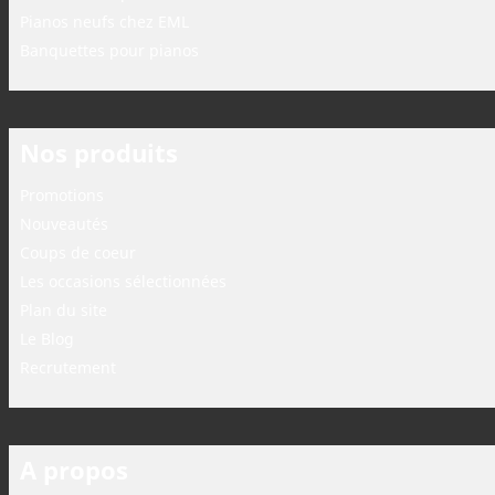
Pianos neufs chez EML
Banquettes pour pianos
Nos produits
Promotions
Nouveautés
Coups de coeur
Les occasions sélectionnées
Plan du site
Le Blog
Recrutement
A propos