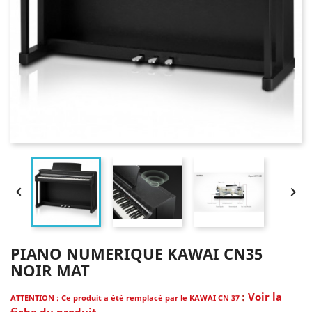


PIANO NUMERIQUE KAWAI CN35
NOIR MAT
:
Voir la
ATTENTION : Ce produit a été remplacé par le KAWAI CN 37