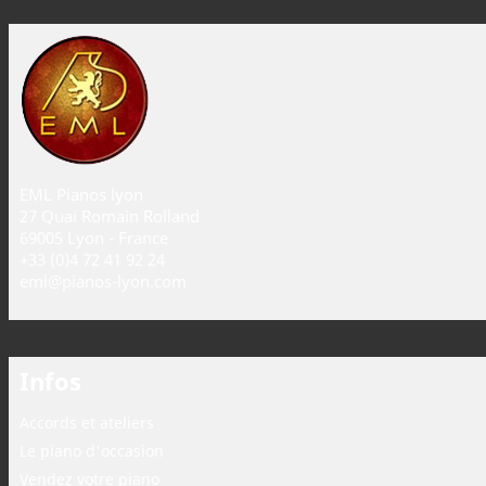
EML Pianos lyon
27 Quai Romain Rolland
69005 Lyon - France
+33 (0)4 72 41 92 24
eml@pianos-lyon.com
Infos
Accords et ateliers
Le piano d'occasion
Vendez votre piano