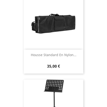
Housse Standard En Nylon...
35,00 €