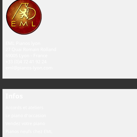
EML Pianos lyon
27 Quai Romain Rolland
69005 Lyon - France
+33 (0)4 72 41 92 24
eml@pianos-lyon.com
Infos
Accords et ateliers
Le piano d'occasion
Vendez votre piano
Pianos neufs chez EML