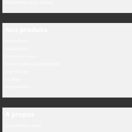
Banquettes pour pianos
Nos produits
Promotions
Nouveautés
Coups de coeur
Les occasions sélectionnées
Plan du site
Le Blog
Recrutement
A propos
Qui sommes-nous