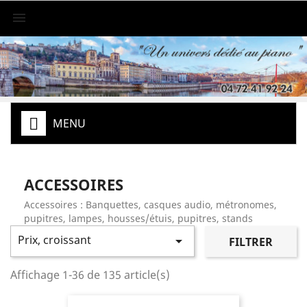

MENU
ACCESSOIRES
Accessoires : Banquettes, casques audio, métronomes,
pupitres, lampes, housses/étuis, pupitres, stands
Prix, croissant

FILTRER
Affichage 1-36 de 135 article(s)