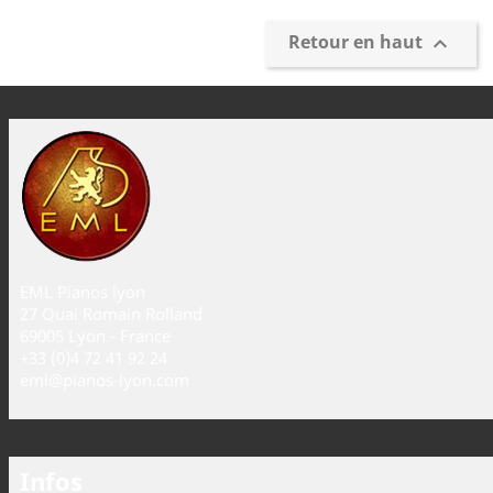
Retour en haut

EML Pianos lyon
27 Quai Romain Rolland
69005 Lyon - France
+33 (0)4 72 41 92 24
eml@pianos-lyon.com
Infos