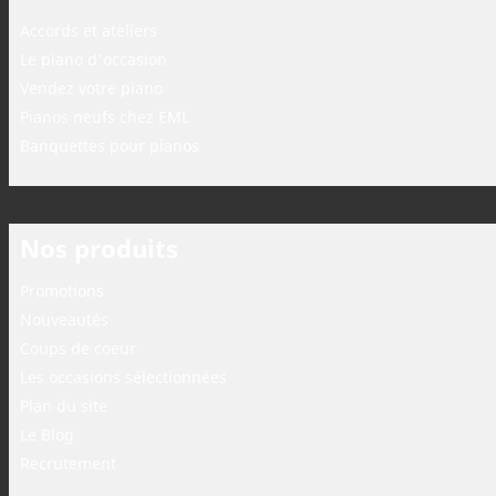
Accords et ateliers
Le piano d'occasion
Vendez votre piano
Pianos neufs chez EML
Banquettes pour pianos
Nos produits
Promotions
Nouveautés
Coups de coeur
Les occasions sélectionnées
Plan du site
Le Blog
Recrutement