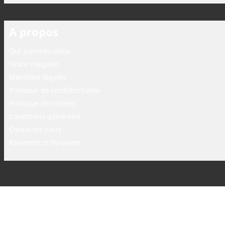
A propos
Qui sommes-nous
Notre magasin
Mentions légales
Politique de confidentialité
Politique de cookies
Conditions générales
Contactez-nous
Paiement et livraison