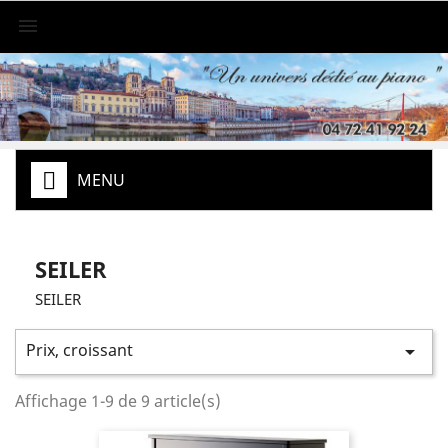

MENU
SEILER
SEILER
Prix, croissant

Affichage 1-9 de 9 article(s)