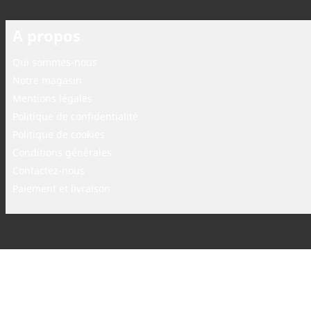
A propos
Qui sommes-nous
Notre magasin
Mentions légales
Politique de confidentialité
Politique de cookies
Conditions générales
Contactez-nous
Paiement et livraison