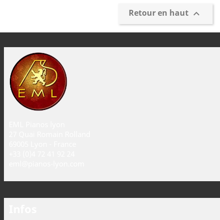
Retour en haut

EML Pianos lyon
27 Quai Romain Rolland
69005 Lyon - France
+33 (0)4 72 41 92 24
eml@pianos-lyon.com
Infos