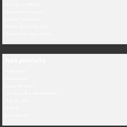
Accords et ateliers
Le piano d'occasion
Vendez votre piano
Pianos neufs chez EML
Banquettes pour pianos
Nos produits
Promotions
Nouveautés
Coups de coeur
Les occasions sélectionnées
Plan du site
Le Blog
Recrutement