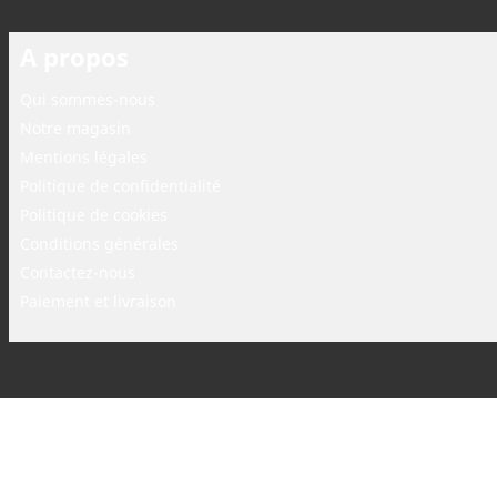
A propos
Qui sommes-nous
Notre magasin
Mentions légales
Politique de confidentialité
Politique de cookies
Conditions générales
Contactez-nous
Paiement et livraison