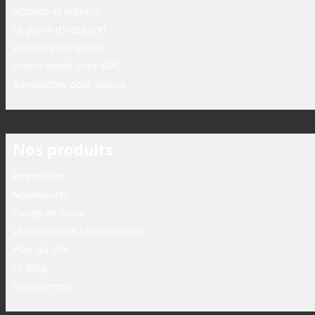
Accords et ateliers
Le piano d'occasion
Vendez votre piano
Pianos neufs chez EML
Banquettes pour pianos
Nos produits
Promotions
Nouveautés
Coups de coeur
Les occasions sélectionnées
Plan du site
Le Blog
Recrutement