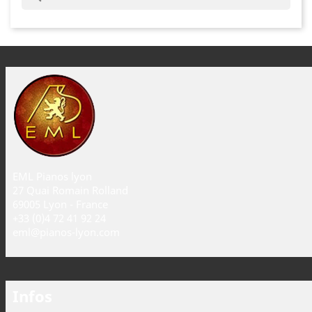
EML Pianos lyon
27 Quai Romain Rolland
69005 Lyon - France
+33 (0)4 72 41 92 24
eml@pianos-lyon.com
Infos