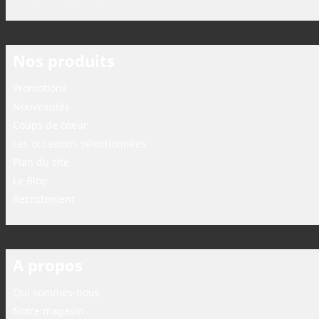
Nos produits
Promotions
Nouveautés
Coups de coeur
Les occasions sélectionnées
Plan du site
Le Blog
Recrutement
A propos
Qui sommes-nous
Notre magasin