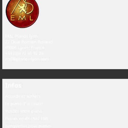
EML Pianos lyon
27 Quai Romain Rolland
69005 Lyon - France
+33 (0)4 72 41 92 24
eml@pianos-lyon.com
Infos
Accords et ateliers
Le piano d'occasion
Vendez votre piano
Pianos neufs chez EML
Banquettes pour pianos