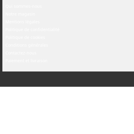
Qui sommes-nous
Notre magasin
Mentions légales
Politique de confidentialité
Politique de cookies
Conditions générales
Contactez-nous
Paiement et livraison