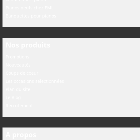
Pianos neufs chez EML
Banquettes pour pianos
Nos produits
Promotions
Nouveautés
Coups de coeur
Les occasions sélectionnées
Plan du site
Le Blog
Recrutement
A propos