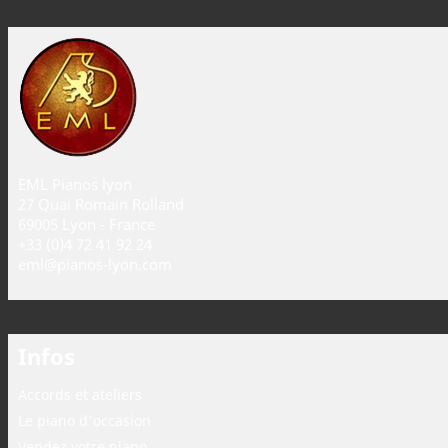
EML Pianos lyon
27 Quai Romain Rolland
69005 Lyon - France
+33 (0)4 72 41 92 24
eml@pianos-lyon.com
Infos
Accords et ateliers
Le piano d'occasion
Vendez votre piano