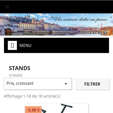

MENU
STANDS
STANDS
Prix, croissant

FILTRER
Affichage 1-18 de 18 article(s)
-5,00 €