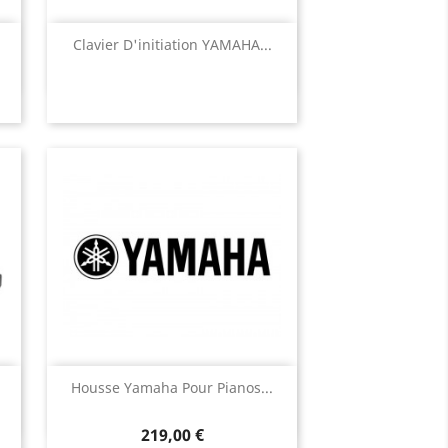
Aperçu rapide

Clavier D'initiation YAMAHA...
Aperçu rapide

Housse Yamaha Pour Pianos...
219,00 €