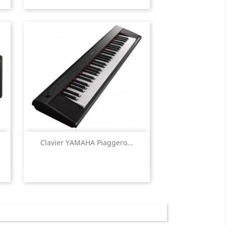
Aperçu rapide

Clavier YAMAHA Piaggero...