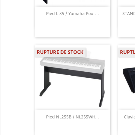
Aperçu rapide

Pied L 85 / Yamaha Pour...
STAND
RUPTURE DE STOCK
RUPTU
Aperçu rapide

Pied NL255B / NL255WH...
Clavi