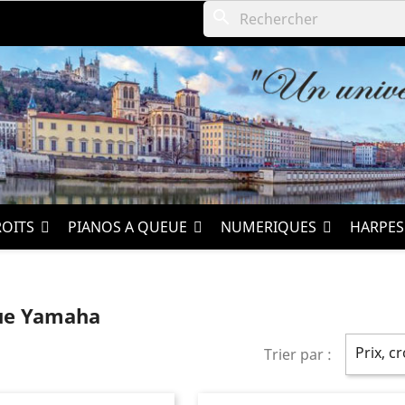
search
ROITS
PIANOS A QUEUE
NUMERIQUES
HARPE
que Yamaha
Prix, c
Trier par :