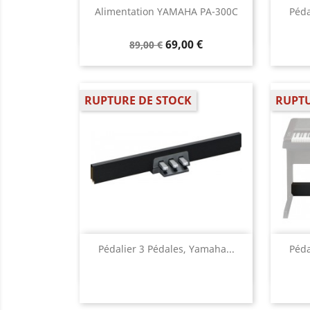
Aperçu rapide

Alimentation YAMAHA PA-300C
Péda
69,00 €
89,00 €
RUPTURE DE STOCK
RUPTU
Aperçu rapide

Pédalier 3 Pédales, Yamaha...
Péda