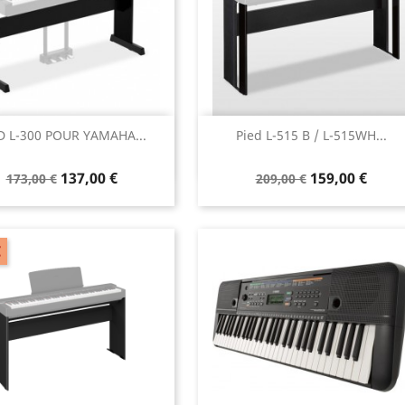
Aperçu rapide
Aperçu rapide


D L-300 POUR YAMAHA...
Pied L-515 B / L-515WH...
137,00 €
159,00 €
173,00 €
209,00 €
€