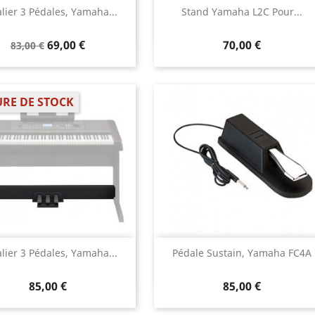
Aperçu rapide
Aperçu rapide


lier 3 Pédales, Yamaha...
Stand Yamaha L2C Pour...
69,00 €
70,00 €
83,00 €
RE DE STOCK
Aperçu rapide
Aperçu rapide


lier 3 Pédales, Yamaha...
Pédale Sustain, Yamaha FC4A
85,00 €
85,00 €