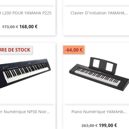
Aperçu rapide
Aperçu rapide


 L200 POUR YAMAHA P225
Clavier D'initiation YAMAHA...
168,00 €
173,00 €
RE DE STOCK
-64,00 €
Aperçu rapide
Aperçu rapide


er Numérique NP30 Noir...
Piano Numérique YAMAHA...
199,00 €
263,00 €