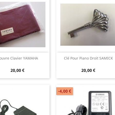
Aperçu rapide
Aperçu rapide


ouvre Clavier YAMAHA
Clé Pour Piano Droit SAMICK
20,00 €
20,00 €
-4,00 €