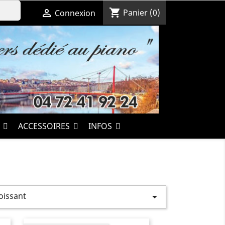
shopping_cart

Panier
(0)
Connexion
S
ACCESSOIRES
INFOS
roissant
