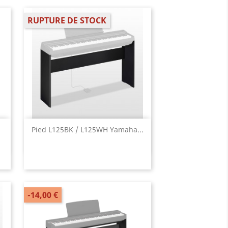
RUPTURE DE STOCK
Aperçu rapide

Pied L125BK / L125WH Yamaha...
-14,00 €