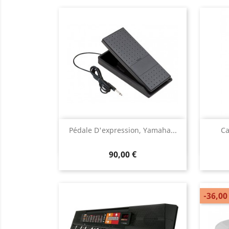
Aperçu rapide

Pédale D'expression, Yamaha...
Ca
90,00 €
-36,00