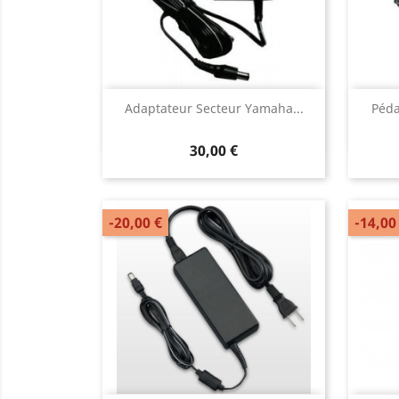
Aperçu rapide

Adaptateur Secteur Yamaha...
Péda
30,00 €
-20,00 €
-14,00