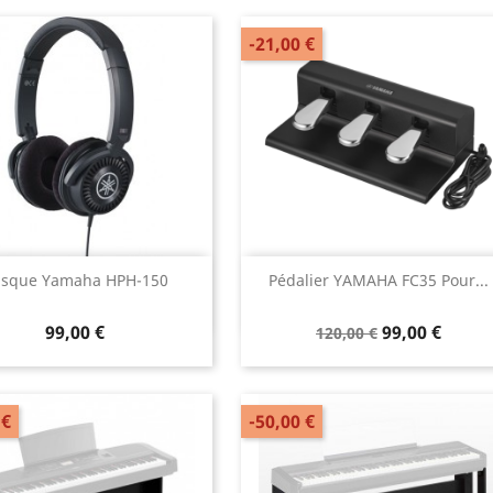
-21,00 €
Aperçu rapide
Aperçu rapide


sque Yamaha HPH-150
Pédalier YAMAHA FC35 Pour...
99,00 €
99,00 €
120,00 €
 €
-50,00 €