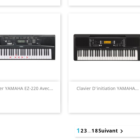
Aperçu rapide
Aperçu rapide


ier YAMAHA EZ-220 Avec...
Clavier D'initiation YAMAHA...
1
2
3
…
18
Suivant
