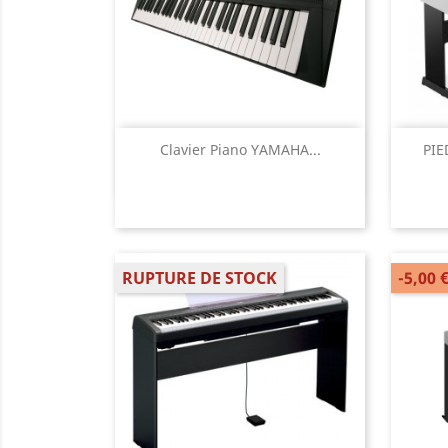
Aperçu rapide

Clavier Piano YAMAHA...
PIE
RUPTURE DE STOCK
-5,00 