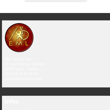
EML Pianos lyon
27 Quai Romain Rolland
69005 Lyon - France
+33 (0)4 72 41 92 24
eml@pianos-lyon.com
Infos