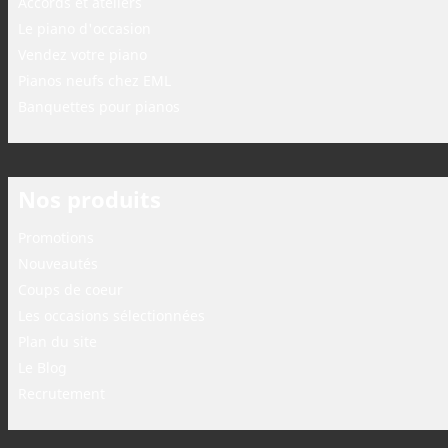
Accords et ateliers
Le piano d'occasion
Vendez votre piano
Pianos neufs chez EML
Banquettes pour pianos
Nos produits
Promotions
Nouveautés
Coups de coeur
Les occasions sélectionnées
Plan du site
Le Blog
Recrutement