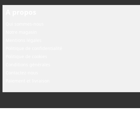
A propos
Qui sommes-nous
Notre magasin
Mentions légales
Politique de confidentialité
Politique de cookies
Conditions générales
Contactez-nous
Paiement et livraison