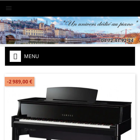

MENU
-2 989,00 €