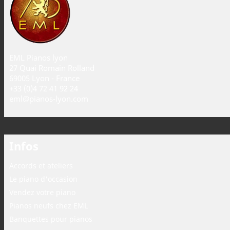
EML Pianos lyon
27 Quai Romain Rolland
69005 Lyon - France
+33 (0)4 72 41 92 24
eml@pianos-lyon.com
Infos
Accords et ateliers
Le piano d'occasion
Vendez votre piano
Pianos neufs chez EML
Banquettes pour pianos