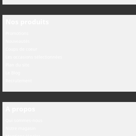
Nos produits
Promotions
Nouveautés
Coups de coeur
Les occasions sélectionnées
Plan du site
Le Blog
Recrutement
A propos
Qui sommes-nous
Notre magasin