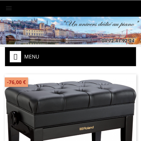

MENU
-76,00 €