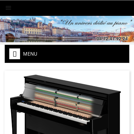

MENU