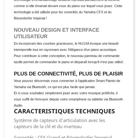
comme si elle émanait devant vous du piano sur lequel vous jouez. Cette
technologie a été utilisée pour les sonorités du Yamaha CFX et du
Bösendorfer Imperial !
NOUVEAU DESIGN ET INTERFACE
UTILISATEUR
En incorporant des courbes gracieuses, le NU1XA évoque une beauté
intemporelle tout en rayonnant avec l'élégance d'un piano acoustique.
Pour contribuer à cette conception, le nouveau panneau de commande
tactile permet de commander le piano et disparaît lorsqu'il n'est pas utilisé.
PLUS DE CONNECTIVITÉ, PLUS DE PLAISIR
Vous pouvez désormais vous connecter à l'application Smart Pianist de
Yamaha via Bluetooth, ce qui est plus facile que jamais.
Et si vous souhaitez simplement jouer avec votre musique préférée, il
vous suffit de l'envoyer depuis votre smartphone ou tablette via Bluetooth
Audio.
CARACTERISTIQUES TECHNIQUES
Système de capteurs d'articulation avec les
capteurs de la clé et du marteau
Sonorités : CFX Grand et Bösendorfer Imperial