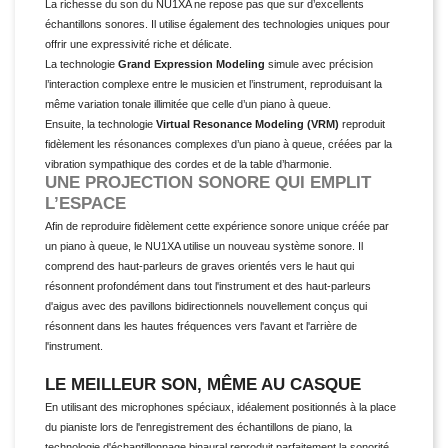
La richesse du son du NU1XA ne repose pas que sur d’excellents
échantillons sonores. Il utilise également des technologies uniques pour
offrir une expressivité riche et délicate.
La technologie
Grand Expression Modeling
simule avec précision
l’interaction complexe entre le musicien et l’instrument, reproduisant la
même variation tonale illimitée que celle d’un piano à queue.
Ensuite, la technologie
Virtual Resonance Modeling (VRM)
reproduit
fidèlement les résonances complexes d’un piano à queue, créées par la
vibration sympathique des cordes et de la table d’harmonie.
UNE PROJECTION SONORE QUI EMPLIT
L’ESPACE
Afin de reproduire fidèlement cette expérience sonore unique créée par
un piano à queue, le NU1XA utilise un nouveau système sonore. Il
comprend des haut-parleurs de graves orientés vers le haut qui
résonnent profondément dans tout l'instrument et des haut-parleurs
d'aigus avec des pavillons bidirectionnels nouvellement conçus qui
résonnent dans les hautes fréquences vers l'avant et l'arrière de
l'instrument.
LE MEILLEUR SON, MÊME AU CASQUE
En utilisant des microphones spéciaux, idéalement positionnés à la place
du pianiste lors de l'enregistrement des échantillons de piano, la
technologie d'échantillonnage binaural reproduit parfaitement la sonorité