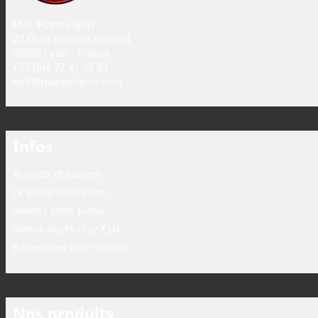
EML Pianos lyon
27 Quai Romain Rolland
69005 Lyon - France
+33 (0)4 72 41 92 24
eml@pianos-lyon.com
Infos
Accords et ateliers
Le piano d'occasion
Vendez votre piano
Pianos neufs chez EML
Banquettes pour pianos
Nos produits