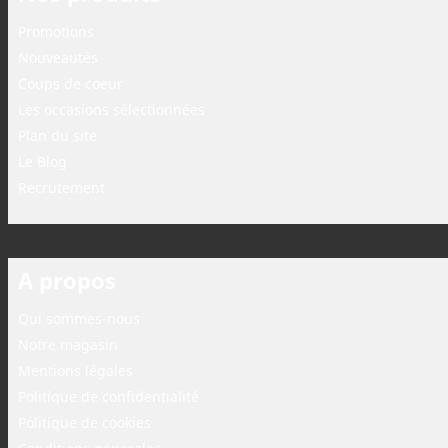
Promotions
Nouveautés
Coups de coeur
Les occasions sélectionnées
Plan du site
Le Blog
Recrutement
A propos
Qui sommes-nous
Notre magasin
Mentions légales
Politique de confidentialité
Politique de cookies