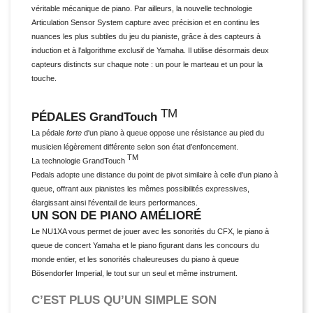
véritable mécanique de piano. Par ailleurs, la nouvelle technologie
Articulation Sensor System capture avec précision et en continu les
nuances les plus subtiles du jeu du pianiste, grâce à des capteurs à
induction et à l'algorithme exclusif de Yamaha. Il utilise désormais deux
capteurs distincts sur chaque note : un pour le marteau et un pour la
touche.
TM
PÉDALES GrandTouch
La pédale
forte
d'un piano à queue oppose une résistance au pied du
musicien légèrement différente selon son état d’enfoncement.
TM
La technologie GrandTouch
Pedals adopte une distance du point de pivot similaire à celle d'un piano à
queue, offrant aux pianistes les mêmes possibilités expressives,
élargissant ainsi l'éventail de leurs performances.
UN SON DE PIANO AMÉLIORÉ
Le NU1XA vous permet de jouer avec les sonorités du CFX, le piano à
queue de concert Yamaha et le piano figurant dans les concours du
monde entier, et les sonorités chaleureuses du piano à queue
Bösendorfer Imperial, le tout sur un seul et même instrument.
C’EST PLUS QU’UN SIMPLE SON