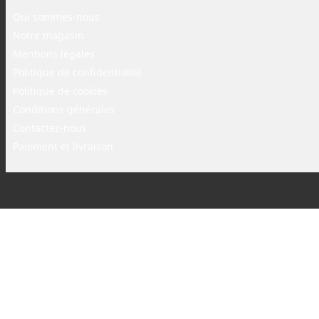
Qui sommes-nous
Notre magasin
Mentions légales
Politique de confidentialité
Politique de cookies
Conditions générales
Contactez-nous
Paiement et livraison