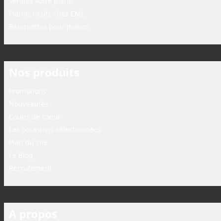
Vendez votre piano
Pianos neufs chez EML
Banquettes pour pianos
Nos produits
Promotions
Nouveautés
Coups de coeur
Les occasions sélectionnées
Plan du site
Le Blog
Recrutement
A propos