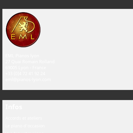
EML Pianos lyon
27 Quai Romain Rolland
69005 Lyon - France
+33 (0)4 72 41 92 24
eml@pianos-lyon.com
Infos
Accords et ateliers
Le piano d'occasion