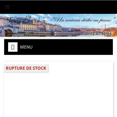

MENU
RUPTURE DE STOCK