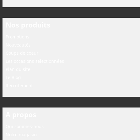
Nos produits
Promotions
Nouveautés
Coups de coeur
Les occasions sélectionnées
Plan du site
Le Blog
Recrutement
A propos
Qui sommes-nous
Notre magasin