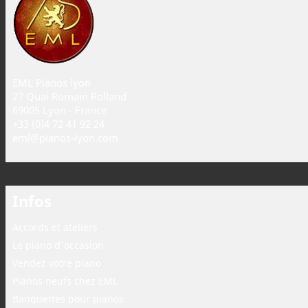
EML Pianos lyon
27 Quai Romain Rolland
69005 Lyon - France
+33 (0)4 72 41 92 24
eml@pianos-lyon.com
Infos
Accords et ateliers
Le piano d'occasion
Vendez votre piano
Pianos neufs chez EML
Banquettes pour pianos