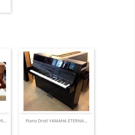
Aperçu rapide

...
Piano Droit YAMAHA ETERNA...