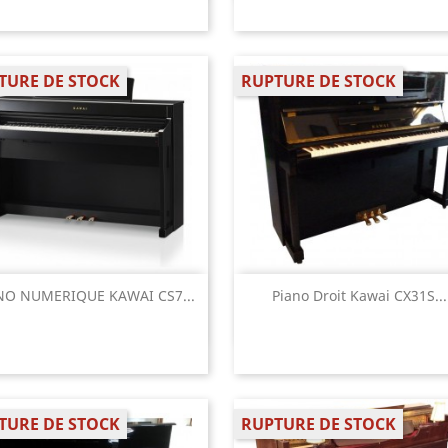
TURE DE STOCK
RUPTURE DE STOCK
Aperçu rapide
Aperçu rapide


NO NUMERIQUE KAWAI CS7...
Piano Droit Kawai CX31S...
TURE DE STOCK
RUPTURE DE STOCK