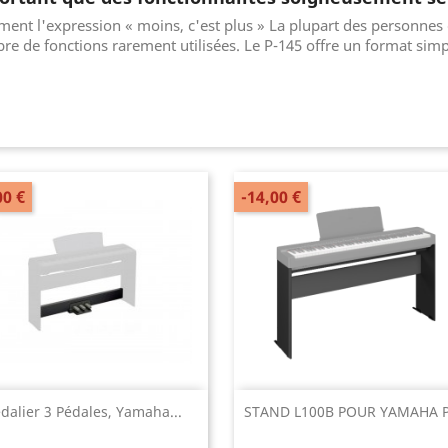
ement l'expression « moins, c'est plus » La plupart des personn
e de fonctions rarement utilisées. Le P-145 offre un format si
00 €
-14,00 €
Aperçu rapide
Aperçu rapide


dalier 3 Pédales, Yamaha...
STAND L100B POUR YAMAHA 