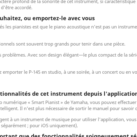
ère profond de la sonorité de cet instrument, si caractéristique d
 d'être accordé.
ouhaitez, ou emportez-le avec vous
s les pianistes est que le piano acoustique n'est pas un instru
ionnels sont souvent trop grands pour tenir dans une pièce.
ces problèmes. Avec son design élégant—le plus compact de la sé
ez emporter le P-145 en studio, à une soirée, à un concert ou en
tionnalités de cet instrument depuis l'applicatio
ano numérique « Smart Pianist » de Yamaha, vous pouvez effectuer 
intelligent. Il n'est plus nécessaire de sortir le manuel pour savo
gent à un instrument de musique pour utiliser l'application, vous
u séparément ; pour iOS uniquement).
rtant que des fonctionnalités soigneusement sé