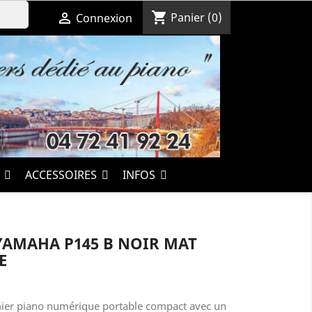
shopping_cart

Panier
(0)
Connexion
S
ACCESSOIRES
INFOS
YAMAHA P145 B NOIR MAT
E
ier piano numérique portable compact avec un