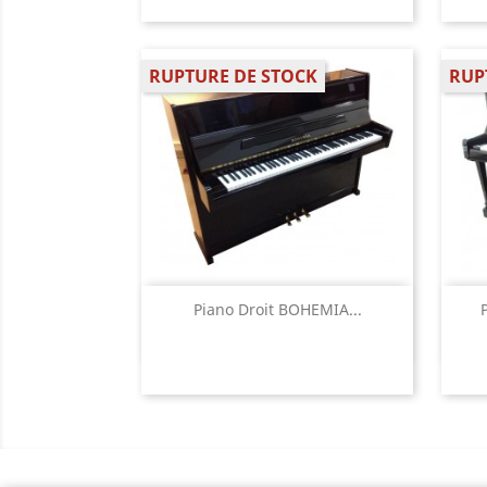
RUPTURE DE STOCK
RUP
Aperçu rapide

Piano Droit BOHEMIA...