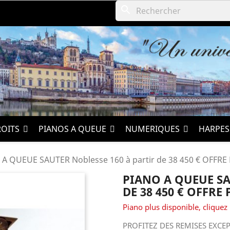
search
ROITS
PIANOS A QUEUE
NUMERIQUES
HARPE
 A QUEUE SAUTER Noblesse 160 à partir de 38 450 € OFF
PIANO A QUEUE SA
DE 38 450 € OFFR
Piano plus disponible, cliquez 
PROFITEZ DES REMISES EXC