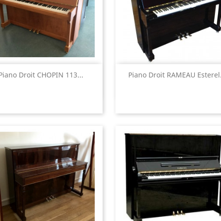
Aperçu rapide
Aperçu rapide


Piano Droit CHOPIN 113...
Piano Droit RAMEAU Esterel.