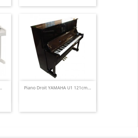
Aperçu rapide

.
Piano Droit YAMAHA U1 121cm...