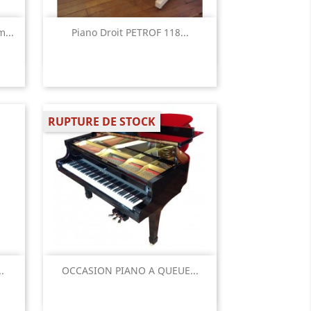
Aperçu rapide

...
Piano Droit PETROF 118...
RUPTURE DE STOCK
Aperçu rapide

.
OCCASION PIANO A QUEUE...