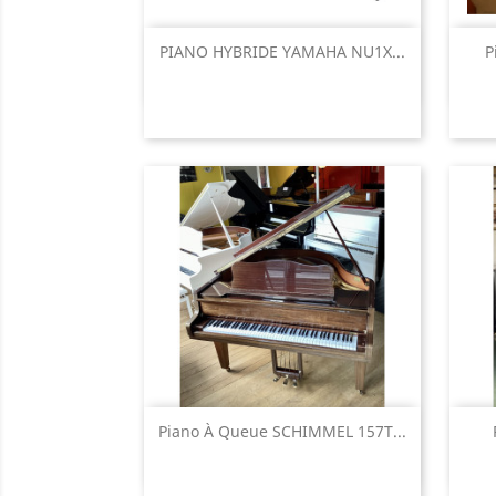
Aperçu rapide

PIANO HYBRIDE YAMAHA NU1X...
P
Aperçu rapide

Piano À Queue SCHIMMEL 157T...