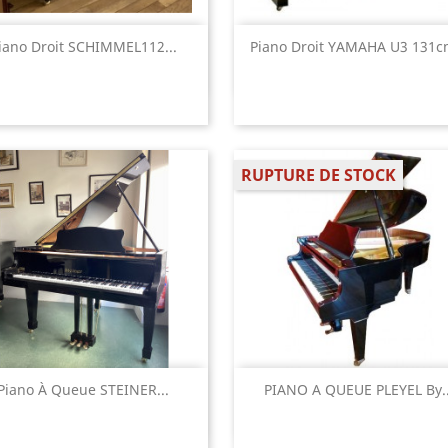
Aperçu rapide
Aperçu rapide


iano Droit SCHIMMEL112...
Piano Droit YAMAHA U3 131cm
RUPTURE DE STOCK
Aperçu rapide
Aperçu rapide


Piano À Queue STEINER...
PIANO A QUEUE PLEYEL By..