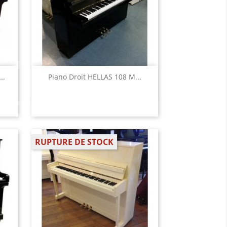
Aperçu rapide

..
Piano Droit HELLAS 108 M...
RUPTURE DE STOCK