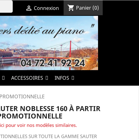
shopping_cart

Panier
(0)
Connexion
S
ACCESSOIRES
INFOS
RE PROMOTIONNELLE
UTER NOBLESSE 160 À PARTIR
E PROMOTIONNELLE
ici pour voir nos modèles similaires.
EPTIONNELLES SUR TOUTE LA GAMME SAUTER