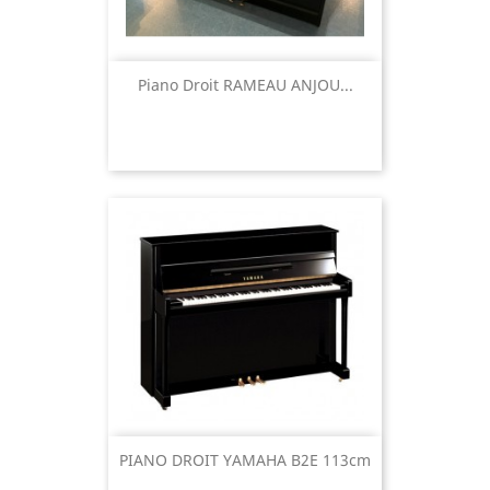
Piano Droit RAMEAU ANJOU...
PIANO DROIT YAMAHA B2E 113cm