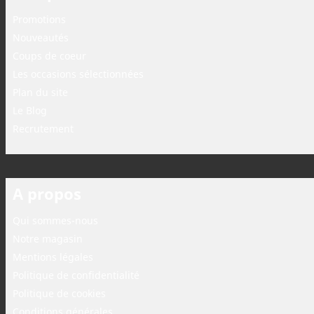
Promotions
Nouveautés
Coups de coeur
Les occasions sélectionnées
Plan du site
Le Blog
Recrutement
A propos
Qui sommes-nous
Notre magasin
Mentions légales
Politique de confidentialité
Politique de cookies
Conditions générales