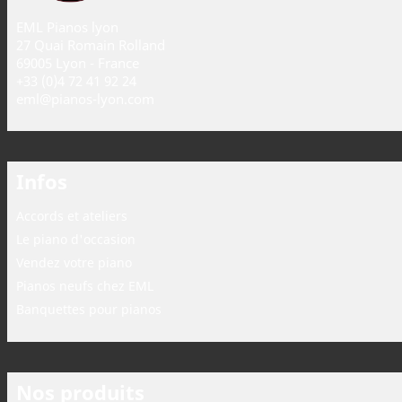
EML Pianos lyon
27 Quai Romain Rolland
69005 Lyon - France
+33 (0)4 72 41 92 24
eml@pianos-lyon.com
Infos
Accords et ateliers
Le piano d'occasion
Vendez votre piano
Pianos neufs chez EML
Banquettes pour pianos
Nos produits