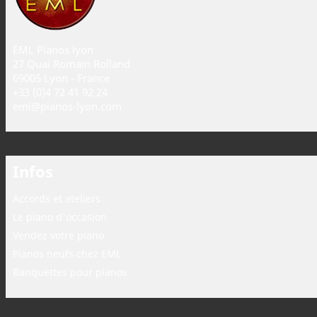
EML Pianos lyon
27 Quai Romain Rolland
69005 Lyon - France
+33 (0)4 72 41 92 24
eml@pianos-lyon.com
Infos
Accords et ateliers
Le piano d'occasion
Vendez votre piano
Pianos neufs chez EML
Banquettes pour pianos