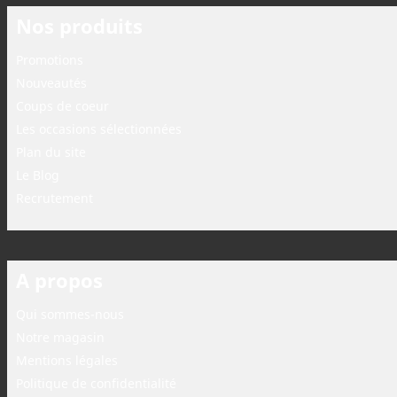
Nos produits
Promotions
Nouveautés
Coups de coeur
Les occasions sélectionnées
Plan du site
Le Blog
Recrutement
A propos
Qui sommes-nous
Notre magasin
Mentions légales
Politique de confidentialité