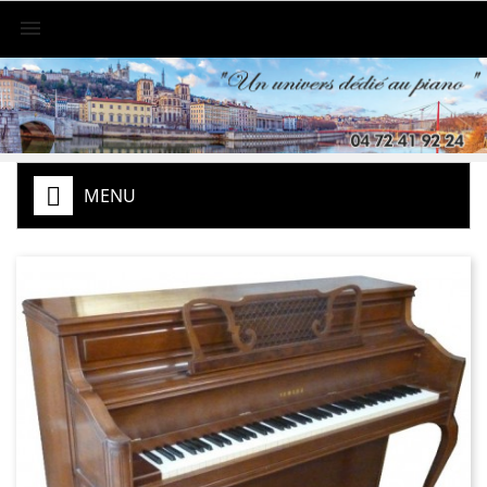

MENU