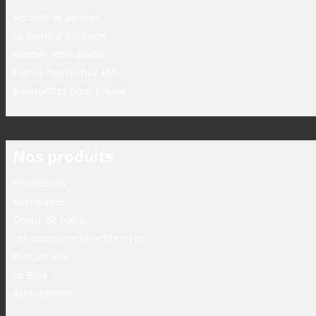
Accords et ateliers
Le piano d'occasion
Vendez votre piano
Pianos neufs chez EML
Banquettes pour pianos
Nos produits
Promotions
Nouveautés
Coups de coeur
Les occasions sélectionnées
Plan du site
Le Blog
Recrutement