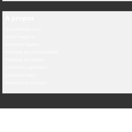
A propos
Qui sommes-nous
Notre magasin
Mentions légales
Politique de confidentialité
Politique de cookies
Conditions générales
Contactez-nous
Paiement et livraison