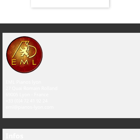
EML Pianos lyon
27 Quai Romain Rolland
69005 Lyon - France
+33 (0)4 72 41 92 24
eml@pianos-lyon.com
Infos