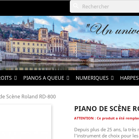
search
ROITS
PIANOS A QUEUE
NUMERIQUES
HARPE
de Scène Roland RD-800
PIANO DE SCÈNE R
ATTENTION : Ce produit a été rempl
Depuis plus de 25 ans, la très
l'instrument de choix pour les