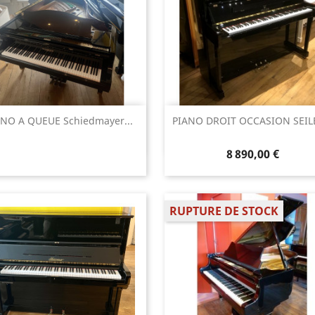
Aperçu rapide
Aperçu rapide


ANO A QUEUE Schiedmayer...
PIANO DROIT OCCASION SEILE
8 890,00 €
RUPTURE DE STOCK