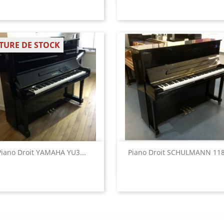
TURE DE STOCK
Aperçu rapide
Aperçu rapide


Piano Droit YAMAHA YU3...
Piano Droit SCHULMANN 118.