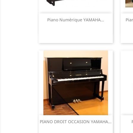
Aperçu rapide

Piano Numérique YAMAHA...
Pia
Aperçu rapide

PIANO DROIT OCCASION YAMAHA...