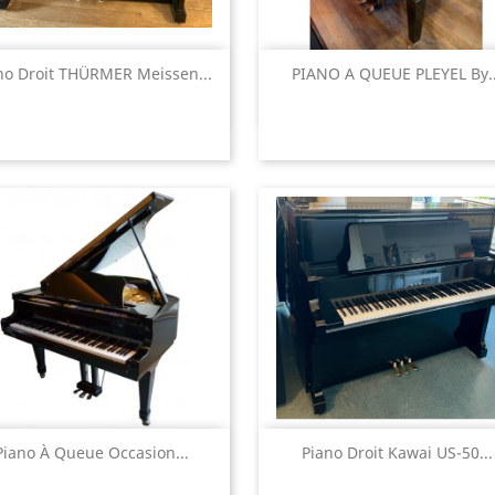
Aperçu rapide
Aperçu rapide


no Droit THÜRMER Meissen...
PIANO A QUEUE PLEYEL By..
Aperçu rapide
Aperçu rapide


Piano À Queue Occasion...
Piano Droit Kawai US-50...