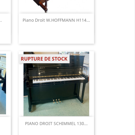
Aperçu rapide

.
Piano Droit W.HOFFMANN H114...
RUPTURE DE STOCK
Aperçu rapide

PIANO DROIT SCHIMMEL 130...