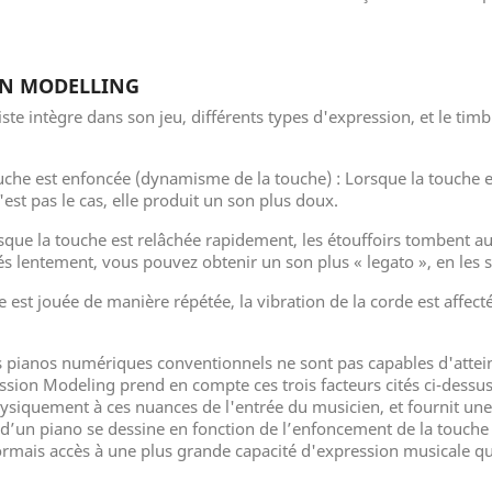
N
ON MODELLING
iste intègre dans son jeu, différents types d'expression, et le tim
touche est enfoncée (dynamisme de la touche) : Lorsque la touche es
'est pas le cas, elle produit un son plus doux.
orsque la touche est relâchée rapidement, les étouffoirs tombent 
és lentement, vous pouvez obtenir un son plus « legato », en les
e est jouée de manière répétée, la vibration de la corde est affec
 pianos numériques conventionnels ne sont pas capables d'attein
ssion Modeling prend en compte ces trois facteurs cités ci-dessus 
siquement à ces nuances de l'entrée du musicien, et fournit une t
 d’un piano se dessine en fonction de l’enfoncement de la touche
ésormais accès à une plus grande capacité d'expression musicale 