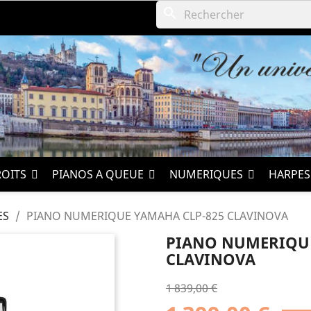
search
ROITS
PIANOS A QUEUE
NUMERIQUES
HARPE
ES
PIANO NUMERIQUE YAMAHA CLP-825 CLAVINOVA
PIANO NUMERIQUE
CLAVINOVA
1 839,00 €