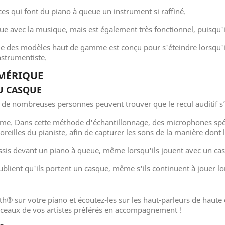
s qui font du piano à queue un instrument si raffiné.
gue avec la musique, mais est également très fonctionnel, puisqu'il
des modèles haut de gamme est conçu pour s'éteindre lorsqu'il n'
nstrumentiste.
UMÉRIQUE
U CASQUE
, de nombreuses personnes peuvent trouver que le recul auditif s’
ème. Dans cette méthode d'échantillonnage, des microphones spéc
illes du pianiste, afin de capturer les sons de la manière dont le 
 assis devant un piano à queue, même lorsqu'ils jouent avec un ca
oublient qu'ils portent un casque, même s'ils continuent à jouer 
h® sur votre piano et écoutez-les sur les haut-parleurs de haute 
ceaux de vos artistes préférés en accompagnement !