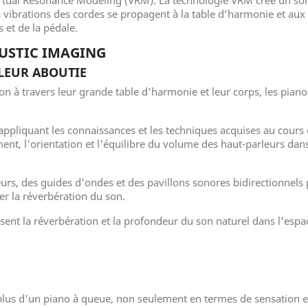
irtual Resonance Modeling (VRM). La technologie VRM crée un son r
ibrations des cordes se propagent à la table d'harmonie et aux a
 et de la pédale.
USTIC IMAGING
LEUR ABOUTIE
on à travers leur grande table d'harmonie et leur corps, les pian
en appliquant les connaissances et les techniques acquises au cours
nt, l'orientation et l'équilibre du volume des haut-parleurs da
eurs, des guides d'ondes et des pavillons sonores bidirectionnels p
er la réverbération du son.
isent la réverbération et la profondeur du son naturel dans l'es
 plus d'un piano à queue, non seulement en termes de sensation e