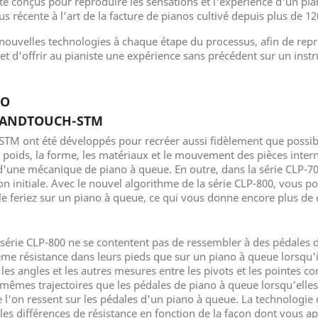
é conçus pour reproduire les sensations et l'expérience d'un p
s récente à l'art de la facture de pianos cultivé depuis plus de 12
 nouvelles technologies à chaque étape du processus, afin de repr
 et d'offrir au pianiste une expérience sans précédent sur un in
NO
RANDTOUCH-STM
M ont été développés pour recréer aussi fidèlement que possible
 poids, la forme, les matériaux et le mouvement des pièces inter
 d'une mécanique de piano à queue. En outre, dans la série CLP-700
ion initiale. Avec le nouvel algorithme de la série CLP-800, vous
 feriez sur un piano à queue, ce qui vous donne encore plus de c
érie CLP-800 ne se contentent pas de ressembler à des pédales d
e résistance dans leurs pieds que sur un piano à queue lorsqu'il
, les angles et les autres mesures entre les pivots et les pointes 
êmes trajectoires que les pédales de piano à queue lorsqu'elles s
l'on ressent sur les pédales d'un piano à queue. La technologi
es différences de résistance en fonction de la façon dont vous a