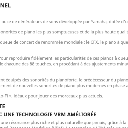
NNEL
le puce de générateurs de sons développée par Yamaha, dotée d'
sonorités de piano les plus somptueuses et de la plus haute qualit
à queue de concert de renommée mondiale : le CFX, le piano à q
 Pour reproduire fidèlement les particularités de ces pianos à q
e chacune des 88 touches, en procédant à des ajustements minuti
ent équipés des sonorités du pianoforte, le prédécesseur du pian
ement de nouvelles sonorités de piano plus modernes en phase av
 Lo-Fi », idéaux pour jouer des morceaux plus actuels.
TE
C UNE TECHNOLOGIE VRM AMÉLIORÉE
 une résonance plus riche et plus naturelle que jamais, grâce à l