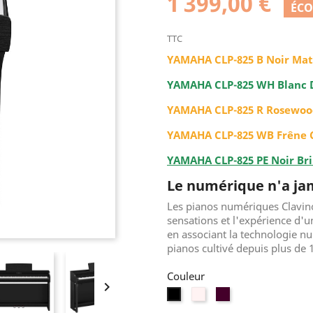
1 399,00 €
ÉCO
TTC
YAMAHA CLP-825 B Noir M
YAMAHA CLP-825 WH Blanc 
YAMAHA CLP-825 R Rosewo
YAMAHA CLP-825 WB Frêne
YAMAHA CLP-825 PE Noir Bri
Le numérique n'a jam
Les pianos numériques Clavino
sensations et l'expérience d'
en associant la technologie num
pianos cultivé depuis plus de 
Couleur

Blanc
rosewood
Noir