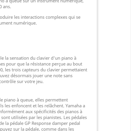
iano à queue sur un instrument numérique,
0 ans.
oduire les interactions complexes qui se
strument numérique.
 la sensation du clavier d'un piano à
nes pour que la résistance perçue au bout
, les trois capteurs du clavier permettaient
 pouvez désormais jouer une note sans
ontrôle sur votre jeu.
e piano à queue, elles permettent
s les enfoncent et les relâchent. Yamaha a
conformément aux spécificités des pianos à
ont utilisées par les pianistes. Les pédales
e de la pédale GP Response damper pedal
ppuyez sur la pédale, comme dans les