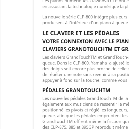
Les pianos numériques Clavinova CLP ont ét
en associant la technologie numérique la plu
La nouvelle série CLP-800 intègre plusieurs
produisent à l'intérieur d'un piano à queue
LE CLAVIER ET LES PÉDALES
VOTRE CONNEXION AVEC LE PIA
CLAVIERS GRANDTOUCHTM ET G
Les claviers GrandTouchTM et GrandTouch-ST
queue. Dans le CLP-800, Yamaha a ajusté le
des doigts soit encore plus proche de celle
de répéter une note sans revenir à sa posit
appuyer à fond sur la touche, comme vous le
PÉDALES GRANDTOUCHTM
Les nouvelles pédales GrandTouchTM de la s
également aux musiciens de ressentir la mêm
positionné les pivots et réglé les longueurs
queue, afin que les pédales empruntent les m
GrandTouchTM offrent même la friction que 
des CLP-875, 885 et 895GP reproduit même l