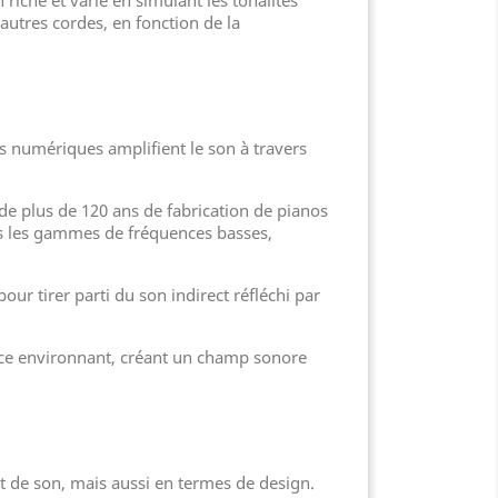
iche et varié en simulant les tonalités
utres cordes, en fonction de la
os numériques amplifient le son à travers
 de plus de 120 ans de fabrication de pianos
ns les gammes de fréquences basses,
our tirer parti du son indirect réfléchi par
pace environnant, créant un champ sonore
t de son, mais aussi en termes de design.