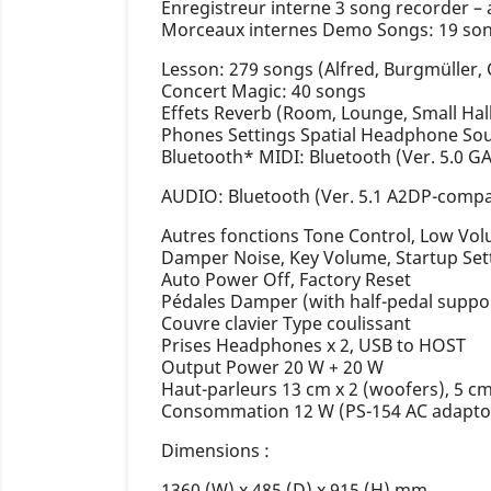
Enregistreur interne 3 song recorder –
Morceaux internes Demo Songs: 19 so
Lesson: 279 songs (Alfred, Burgmüller,
Concert Magic: 40 songs
Effets Reverb (Room, Lounge, Small Hall,
Phones Settings Spatial Headphone So
Bluetooth* MIDI: Bluetooth (Ver. 5.0 G
AUDIO: Bluetooth (Ver. 5.1 A2DP-compa
Autres fonctions Tone Control, Low Vol
Damper Noise, Key Volume, Startup Sett
Auto Power Off, Factory Reset
Pédales Damper (with half-pedal suppor
Couvre clavier Type coulissant
Prises Headphones x 2, USB to HOST
Output Power 20 W + 20 W
Haut-parleurs 13 cm x 2 (woofers), 5 cm
Consommation 12 W (PS-154 AC adapto
Dimensions :
1360 (W) x 485 (D) x 915 (H) mm