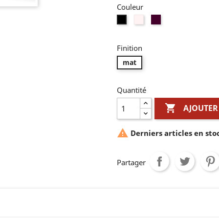
Couleur
Blanc
rosewood
Noir
Finition
mat
Quantité

AJOUTER

Derniers articles en sto
Partager