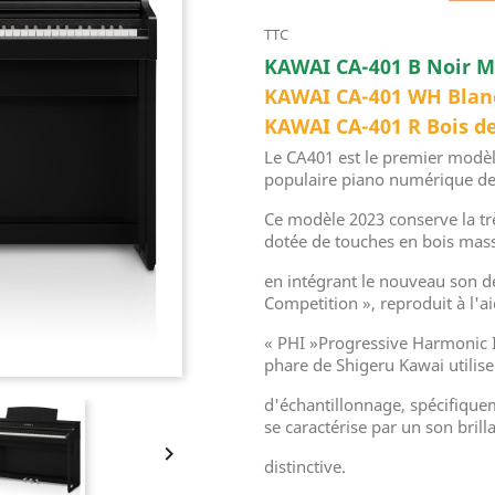
TTC
KAWAI CA-401 B Noir 
KAWAI CA-401 WH Bl
KAWAI CA-401 R Bois
Le CA401 est le premier modèle
populaire piano numérique d
Ce modèle 2023 conserve la t
dotée de touches en bois mass
en intégrant le nouveau son d
Competition », reproduit à l'a
« PHI »Progressive Harmonic 
phare de Shigeru Kawai utilis
d'échantillonnage, spécifiquem
se caractérise par un son brill

distinctive.