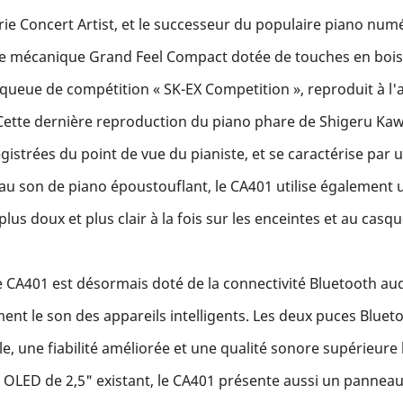
érie Concert Artist, et le successeur du populaire piano n
ée mécanique Grand Feel Compact dotée de touches en bois
queue de compétition « SK-EX Competition », reproduit à l'
ette dernière reproduction du piano phare de Shigeru Kawa
strées du point de vue du pianiste, et se caractérise par un
au son de piano époustouflant, le CA401 utilise également 
us doux et plus clair à la fois sur les enceintes et au casq
e CA401 est désormais doté de la connectivité Bluetooth audio
rument le son des appareils intelligents. Les deux puces Blu
le, une fiabilité améliorée et une qualité sonore supérieure 
an OLED de 2,5" existant, le CA401 présente aussi un pann