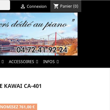
shopping_cart

Panier
(0)
Connexion
S
ACCESSOIRES
INFOS
 KAWAI CA-401
NOMISEZ 761,00 €