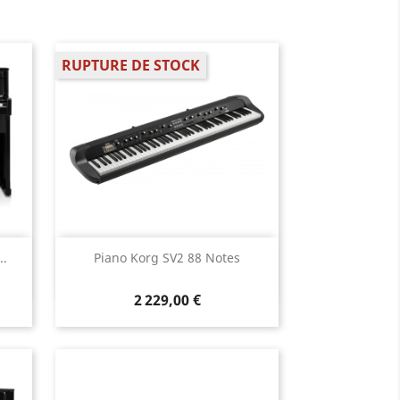
RUPTURE DE STOCK
Aperçu rapide

.
Piano Korg SV2 88 Notes
2 229,00 €