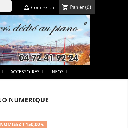
shopping_cart

Panier
(0)
Connexion
S
ACCESSOIRES
INFOS
ANO NUMERIQUE
NOMISEZ 1 150,00 €