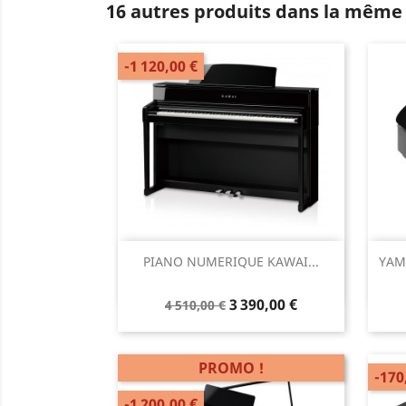
16 autres produits dans la même 
-1 120,00 €
Aperçu rapide

PIANO NUMERIQUE KAWAI...
YAM
3 390,00 €
4 510,00 €
PROMO !
-170
-1 200,00 €