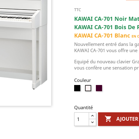
TTC
KAWAI CA-701 Noir M
KAWAI CA-701 Bois De
KAWAI CA-701 Blanc
EN 
Nouvellement entré dans la
KAWAI CA-701 vous offre une e
Equipé du nouveau clavier Gran
vous confère une sensation pr
Couleur
Noir
rosewood
Blanc
Quantité

AJOUTER