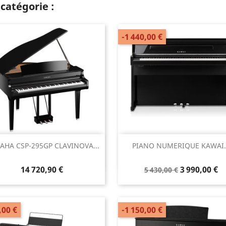
catégorie :
-1 440,00 €
Aperçu rapide
Aperçu rapide


AHA CSP-295GP CLAVINOVA...
PIANO NUMERIQUE KAWAI..
14 720,90 €
3 990,00 €
5 430,00 €
,00 €
-1 150,00 €