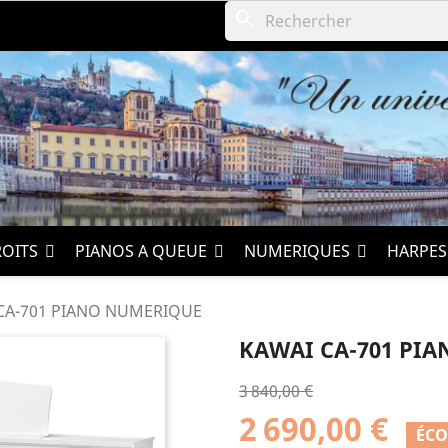
search
ROITS
PIANOS A QUEUE
NUMERIQUES
HARPE
CA-701 PIANO NUMERIQUE
KAWAI CA-701 PI
3 840,00 €
2 690,00 €
ÉCO