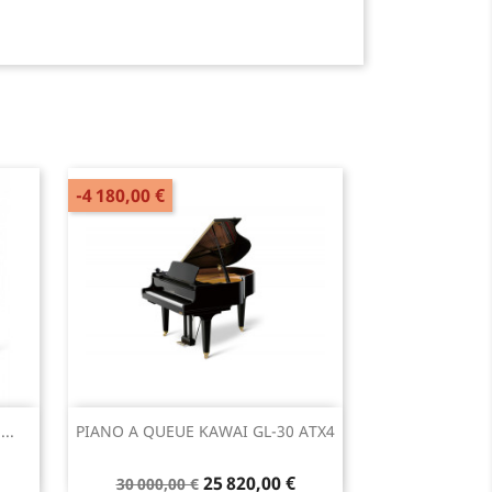
-4 180,00 €
Aperçu rapide

..
PIANO A QUEUE KAWAI GL-30 ATX4
25 820,00 €
30 000,00 €