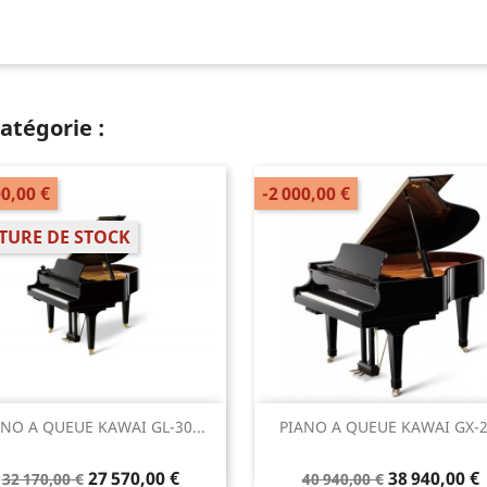
atégorie :
00,00 €
-2 000,00 €
TURE DE STOCK
Aperçu rapide
Aperçu rapide


ANO A QUEUE KAWAI GL-30...
PIANO A QUEUE KAWAI GX-2.
27 570,00 €
38 940,00 €
32 170,00 €
40 940,00 €