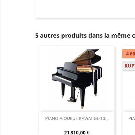
5 autres produits dans la même c
-4 6
RUP
Aperçu rapide

PIANO A QUEUE KAWAI GL-10...
PI
21 810,00 €