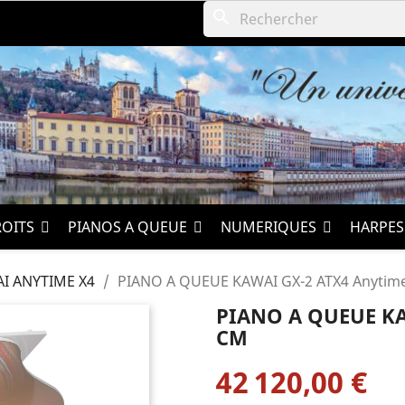
search
ROITS
PIANOS A QUEUE
NUMERIQUES
HARPE
I ANYTIME X4
PIANO A QUEUE KAWAI GX-2 ATX4 Anytim
PIANO A QUEUE KA
CM
42 120,00 €