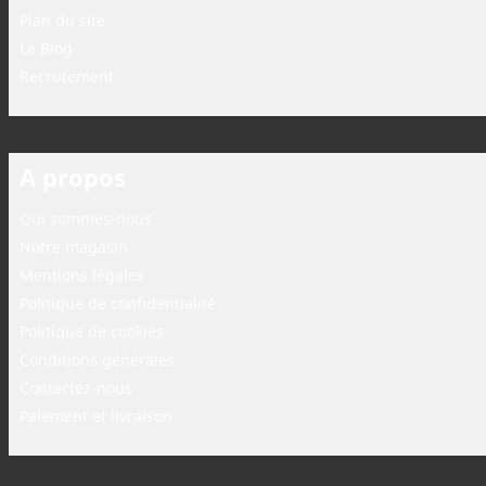
Plan du site
Le Blog
Recrutement
A propos
Qui sommes-nous
Notre magasin
Mentions légales
Politique de confidentialité
Politique de cookies
Conditions générales
Contactez-nous
Paiement et livraison