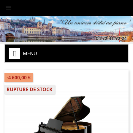

MENU
-4 600,00 €
RUPTURE DE STOCK