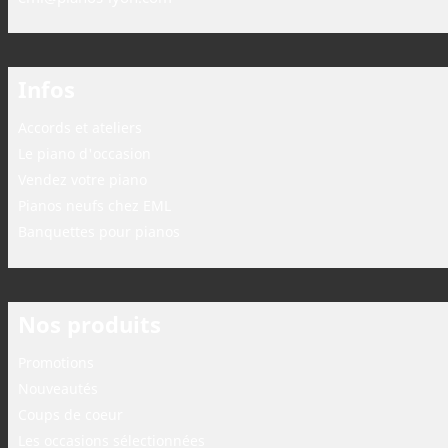
Infos
Accords et ateliers
Le piano d'occasion
Vendez votre piano
Pianos neufs chez EML
Banquettes pour pianos
Nos produits
Promotions
Nouveautés
Coups de coeur
Les occasions sélectionnées