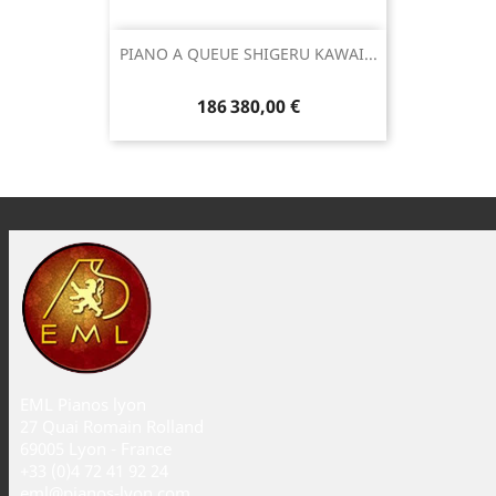
PIANO A QUEUE SHIGERU KAWAI...
186 380,00 €
EML Pianos lyon
27 Quai Romain Rolland
69005 Lyon - France
+33 (0)4 72 41 92 24
eml@pianos-lyon.com