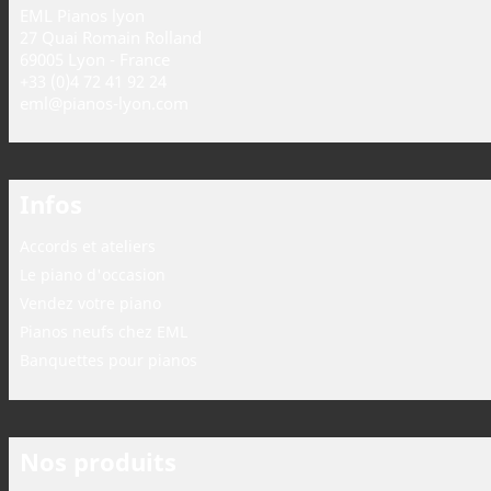
EML Pianos lyon
27 Quai Romain Rolland
69005 Lyon - France
+33 (0)4 72 41 92 24
eml@pianos-lyon.com
Infos
Accords et ateliers
Le piano d'occasion
Vendez votre piano
Pianos neufs chez EML
Banquettes pour pianos
Nos produits