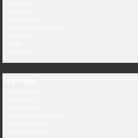
Promotions
Nouveautés
Coups de coeur
Les occasions sélectionnées
Plan du site
Le Blog
Recrutement
A propos
Qui sommes-nous
Notre magasin
Mentions légales
Politique de confidentialité
Politique de cookies
Conditions générales