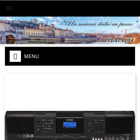

MENU