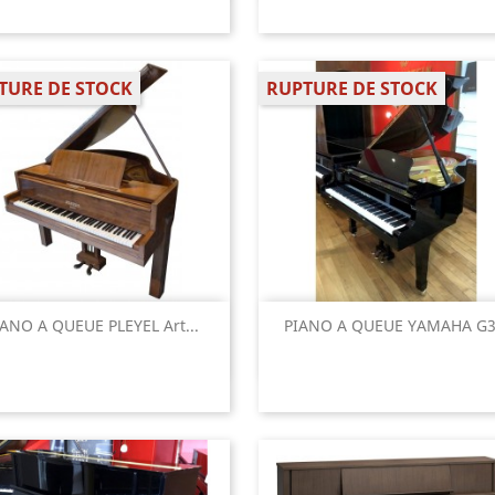
TURE DE STOCK
RUPTURE DE STOCK
Aperçu rapide
Aperçu rapide


IANO A QUEUE PLEYEL Art...
PIANO A QUEUE YAMAHA G3.