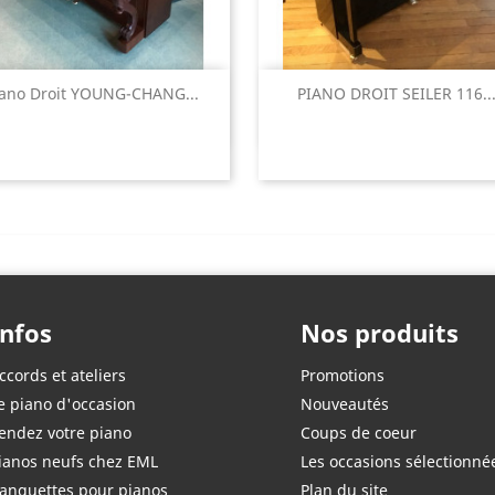
Aperçu rapide
Aperçu rapide


iano Droit YOUNG-CHANG...
PIANO DROIT SEILER 116..
Infos
Nos produits
ccords et ateliers
Promotions
e piano d'occasion
Nouveautés
endez votre piano
Coups de coeur
ianos neufs chez EML
Les occasions sélectionné
anquettes pour pianos
Plan du site