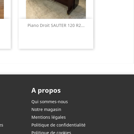
Aperçu rapide

.
Piano Droit SAUTER 120 R2...
A propos
Qui sommes-nous
Notre magasin
Mentions légales
es
Politique de confidentialité
Politique de cookies