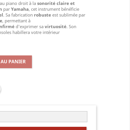
au piano droit à la
sonorité claire et
n
par
Yamaha
, cet instrument bénéficie
el
. Sa fabrication
robuste
est sublimée par
de
, permettant à
nfirmé
d'exprimer sa
virtuosité
. Son
soles habillera votre intérieur
 AU PANIER