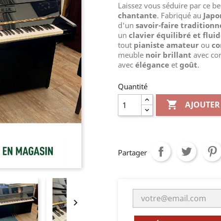
Laissez vous séduire par ce be
chantante
. Fabriqué au
Japo
d'un
savoir-faire traditionn
un
clavier équilibré et flui
tout
pianiste
amateur
ou
co
meuble
noir brillant
avec con
avec
élégance
et
goût
.
Quantité

AJOUTER
Partager
