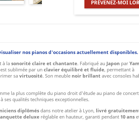
PRÉVENEZ-MOI LOR
 visualiser nos pianos d'occasions actuellement disponibles
t à la
sonorité claire et chantante
. Fabriqué au
Japon
par
Yam
est sublimée par un
clavier équilibré et fluide
, permettant à
rimer sa
virtuosité
. Son meuble
noir brillant
avec consoles habi
e la plus complète du piano droit d'étude au piano de concert.
 ses qualités techniques exceptionnelles.
niciens diplômés
dans notre atelier à Lyon,
livré gratuitemen
anquette deluxe
réglable en hauteur, garanti pendant
10 ans
e