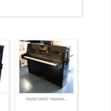
Aperçu rapide

PIANO DROIT YAMAHA...