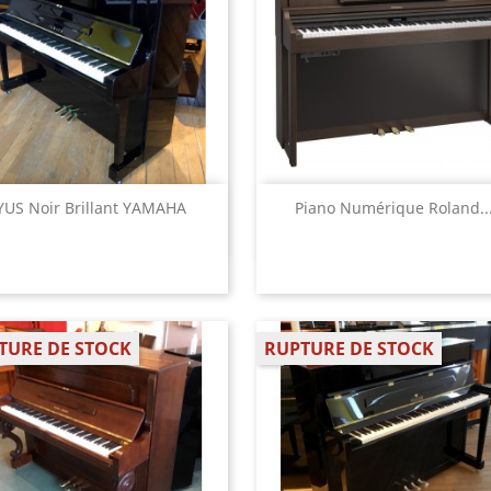
Aperçu rapide
Aperçu rapide


YUS Noir Brillant YAMAHA
Piano Numérique Roland..
TURE DE STOCK
RUPTURE DE STOCK