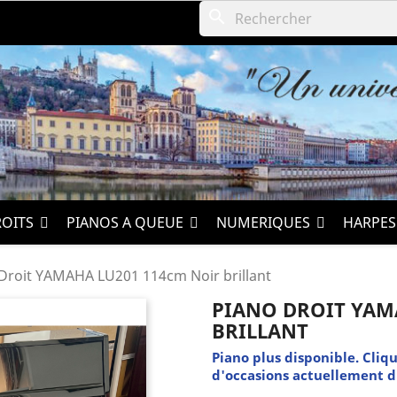
search
ROITS
PIANOS A QUEUE
NUMERIQUES
HARPE
Droit YAMAHA LU201 114cm Noir brillant
PIANO DROIT YAM
BRILLANT
Piano plus disponible. Cliqu
d'occasions actuellement d