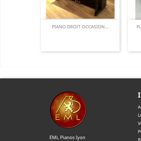
Aperçu rapide

PIANO DROIT OCCASION...
P
A
L
V
P
EML Pianos lyon
B