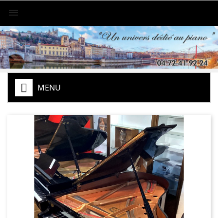

MENU