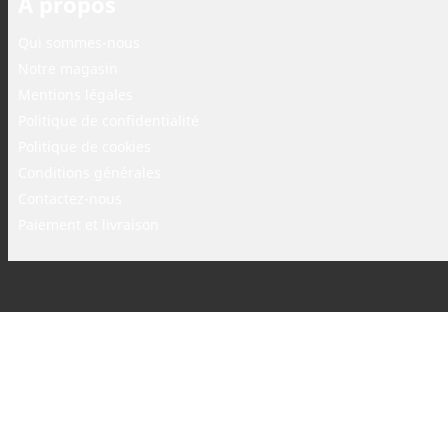
A propos
Qui sommes-nous
Notre magasin
Mentions légales
Politique de confidentialité
Politique de cookies
Conditions générales
Contactez-nous
Paiement et livraison