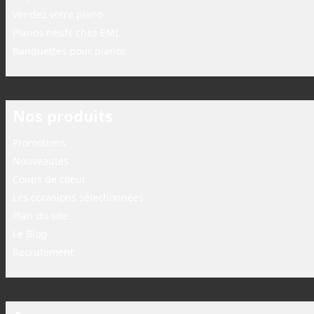
Vendez votre piano
Pianos neufs chez EML
Banquettes pour pianos
Nos produits
Promotions
Nouveautés
Coups de coeur
Les occasions sélectionnées
Plan du site
Le Blog
Recrutement