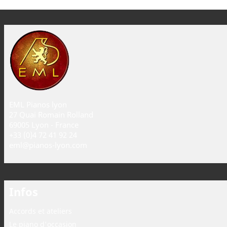
EML Pianos lyon
27 Quai Romain Rolland
69005 Lyon - France
+33 (0)4 72 41 92 24
eml@pianos-lyon.com
Infos
Accords et ateliers
Le piano d'occasion