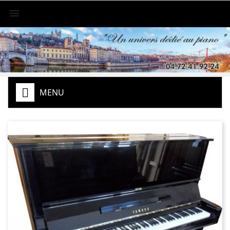

MENU