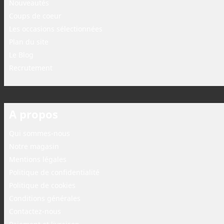
Nouveautés
Coups de coeur
Les occasions sélectionnées
Plan du site
Le Blog
Recrutement
A propos
Qui sommes-nous
Notre magasin
Mentions légales
Politique de confidentialité
Politique de cookies
Conditions générales
Contactez-nous