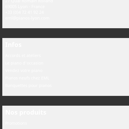
27 Quai Romain Rolland
69005 Lyon - France
+33 (0)4 72 41 92 24
eml@pianos-lyon.com
Infos
Accords et ateliers
Le piano d'occasion
Vendez votre piano
Pianos neufs chez EML
Banquettes pour pianos
Nos produits
Promotions