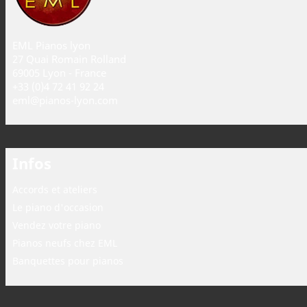
EML Pianos lyon
27 Quai Romain Rolland
69005 Lyon - France
+33 (0)4 72 41 92 24
eml@pianos-lyon.com
Infos
Accords et ateliers
Le piano d'occasion
Vendez votre piano
Pianos neufs chez EML
Banquettes pour pianos