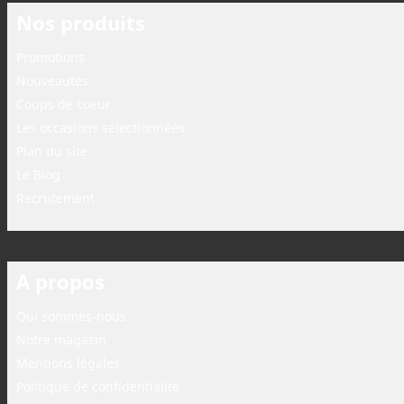
Nos produits
Promotions
Nouveautés
Coups de coeur
Les occasions sélectionnées
Plan du site
Le Blog
Recrutement
A propos
Qui sommes-nous
Notre magasin
Mentions légales
Politique de confidentialité