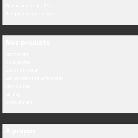
Pianos neufs chez EML
Banquettes pour pianos
Nos produits
Promotions
Nouveautés
Coups de coeur
Les occasions sélectionnées
Plan du site
Le Blog
Recrutement
A propos