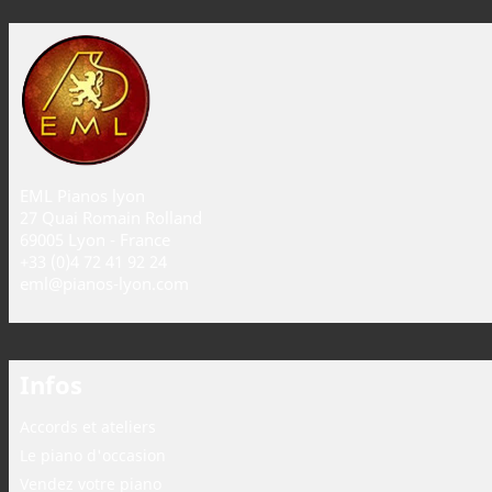
EML Pianos lyon
27 Quai Romain Rolland
69005 Lyon - France
+33 (0)4 72 41 92 24
eml@pianos-lyon.com
Infos
Accords et ateliers
Le piano d'occasion
Vendez votre piano