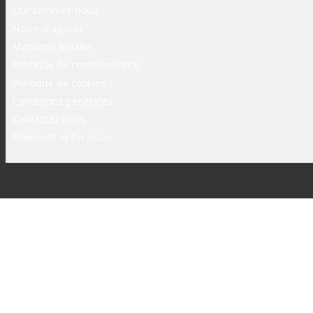
Qui sommes-nous
Notre magasin
Mentions légales
Politique de confidentialité
Politique de cookies
Conditions générales
Contactez-nous
Paiement et livraison