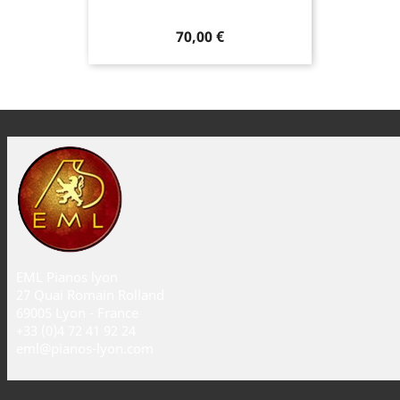
70,00 €
EML Pianos lyon
27 Quai Romain Rolland
69005 Lyon - France
+33 (0)4 72 41 92 24
eml@pianos-lyon.com