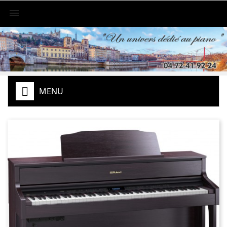

MENU