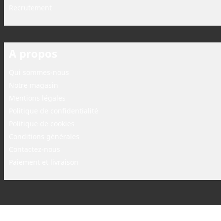
Recrutement
A propos
Qui sommes-nous
Notre magasin
Mentions légales
Politique de confidentialité
Politique de cookies
Conditions générales
Contactez-nous
Paiement et livraison