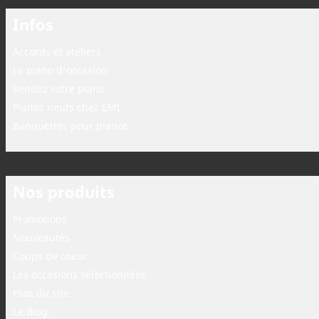
Infos
Accords et ateliers
Le piano d'occasion
Vendez votre piano
Pianos neufs chez EML
Banquettes pour pianos
Nos produits
Promotions
Nouveautés
Coups de coeur
Les occasions sélectionnées
Plan du site
Le Blog