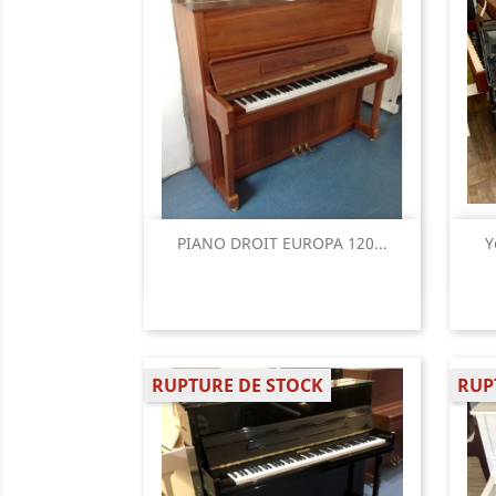
Aperçu rapide

PIANO DROIT EUROPA 120...
Y
RUPTURE DE STOCK
RUP