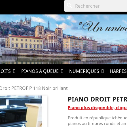
search
ROITS
PIANOS A QUEUE
NUMERIQUES
HARPE
Droit PETROF P 118 Noir brillant
PIANO DROIT PETR
Piano plus disponible, cliqu
Produit en république tchèque 
pianos au timbres ronds et am