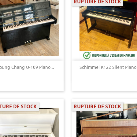
RUPTURE DE STOCK
Aperçu rapide
Aperçu rapide


oung Chang U-109 Piano...
Schimmel K122 Silent Piano.
TURE DE STOCK
RUPTURE DE STOCK