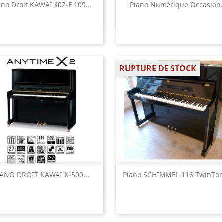
Aperçu rapide
Aperçu rapide


ano Droit KAWAI 802-F 109...
Piano Numérique Occasion.
RUPTURE DE STOCK
Aperçu rapide
Aperçu rapide


IANO DROIT KAWAI K-500...
Piano SCHIMMEL 116 TwinTon