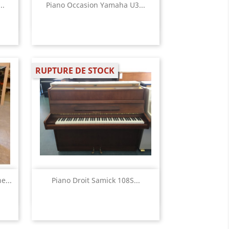
Aperçu rapide

..
Piano Occasion Yamaha U3...
RUPTURE DE STOCK
Aperçu rapide

e...
Piano Droit Samick 108S...