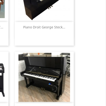
Aperçu rapide

..
Piano Droit George Steck...