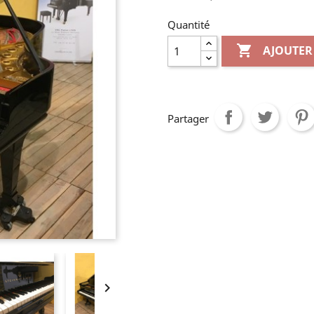
Quantité

AJOUTER
Partager
