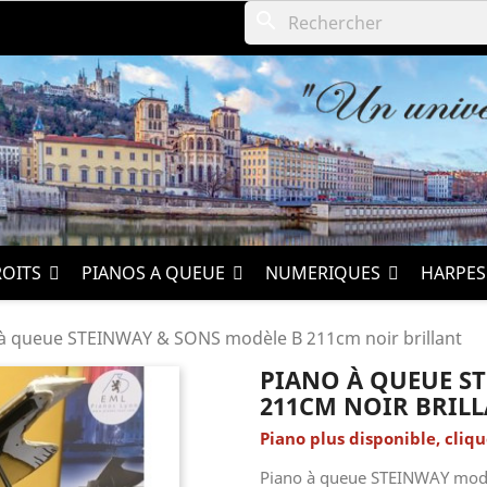
search
ROITS
PIANOS A QUEUE
NUMERIQUES
HARPE
à queue STEINWAY & SONS modèle B 211cm noir brillant
PIANO À QUEUE S
211CM NOIR BRIL
Piano plus disponible, cliqu
Piano à queue STEINWAY modè