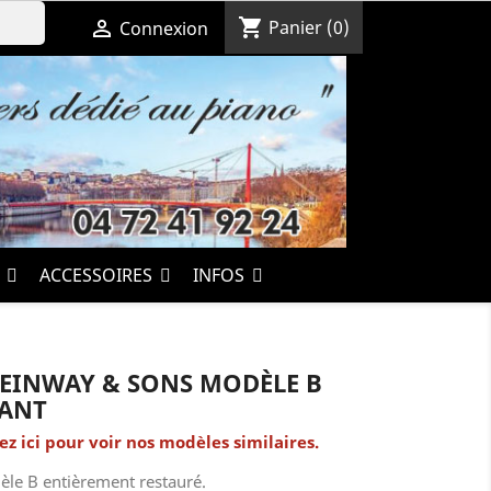
shopping_cart

Panier
(0)
Connexion
S
ACCESSOIRES
INFOS
TEINWAY & SONS MODÈLE B
LANT
ez ici pour voir nos modèles similaires.
le B entièrement restauré.