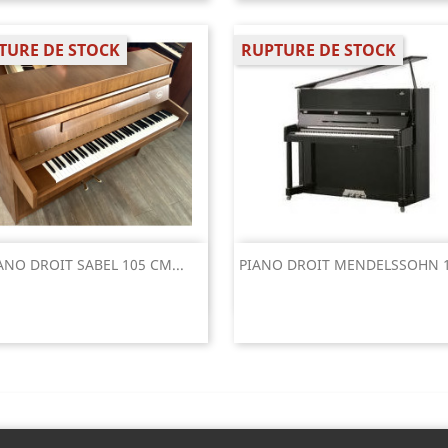
TURE DE STOCK
RUPTURE DE STOCK
Aperçu rapide
Aperçu rapide


ANO DROIT SABEL 105 CM...
PIANO DROIT MENDELSSOHN 12