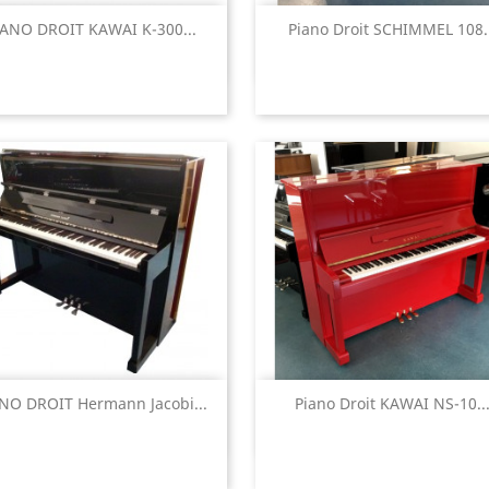
Aperçu rapide
Aperçu rapide


IANO DROIT KAWAI K-300...
Piano Droit SCHIMMEL 108..
Aperçu rapide
Aperçu rapide


NO DROIT Hermann Jacobi...
Piano Droit KAWAI NS-10..