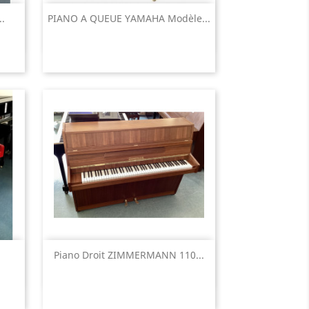
Aperçu rapide

.
PIANO A QUEUE YAMAHA Modèle...
Aperçu rapide

.
Piano Droit ZIMMERMANN 110...