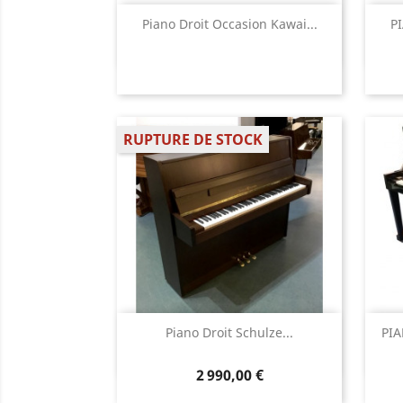
Aperçu rapide

Piano Droit Occasion Kawai...
P
RUPTURE DE STOCK
Aperçu rapide

Piano Droit Schulze...
PIA
2 990,00 €