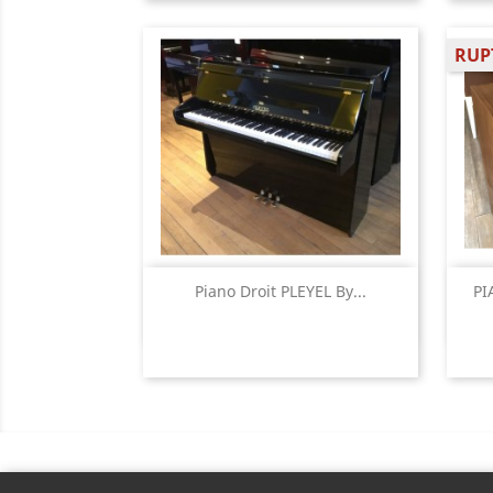
RUP
Aperçu rapide

Piano Droit PLEYEL By...
PI