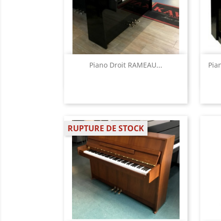
Aperçu rapide

Piano Droit RAMEAU...
Pia
RUPTURE DE STOCK