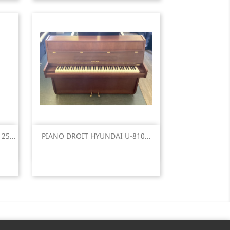
Aperçu rapide

5...
PIANO DROIT HYUNDAI U-810...