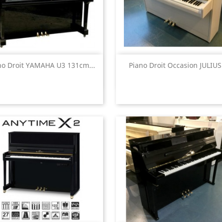
Aperçu rapide
Aperçu rapide


no Droit YAMAHA U3 131cm...
Piano Droit Occasion JULIUS.