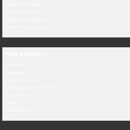
Le piano d'occasion
Vendez votre piano
Pianos neufs chez EML
Banquettes pour pianos
Nos produits
Promotions
Nouveautés
Coups de coeur
Les occasions sélectionnées
Plan du site
Le Blog
Recrutement