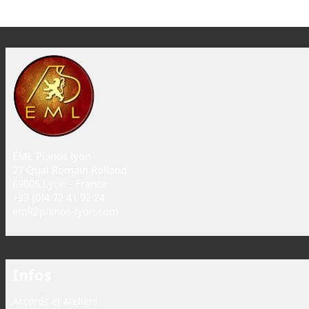
EML Pianos lyon
27 Quai Romain Rolland
69005 Lyon - France
+33 (0)4 72 41 92 24
eml@pianos-lyon.com
Infos
Accords et ateliers