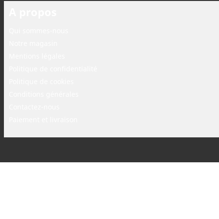
A propos
Qui sommes-nous
Notre magasin
Mentions légales
Politique de confidentialité
Politique de cookies
Conditions générales
Contactez-nous
Paiement et livraison