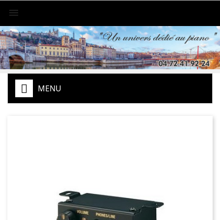

MENU