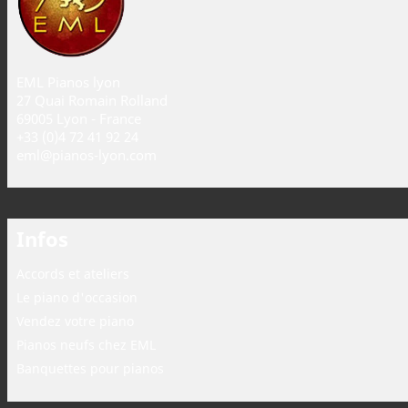
EML Pianos lyon
27 Quai Romain Rolland
69005 Lyon - France
+33 (0)4 72 41 92 24
eml@pianos-lyon.com
Infos
Accords et ateliers
Le piano d'occasion
Vendez votre piano
Pianos neufs chez EML
Banquettes pour pianos