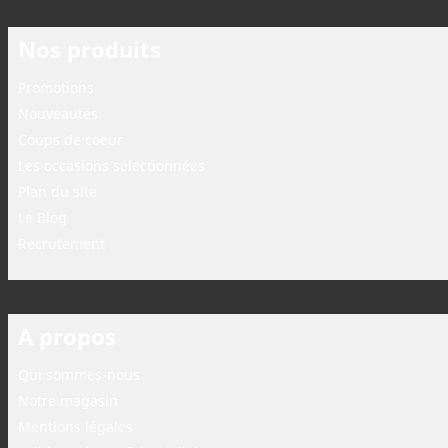
Nos produits
Promotions
Nouveautés
Coups de coeur
Les occasions sélectionnées
Plan du site
Le Blog
Recrutement
A propos
Qui sommes-nous
Notre magasin
Mentions légales