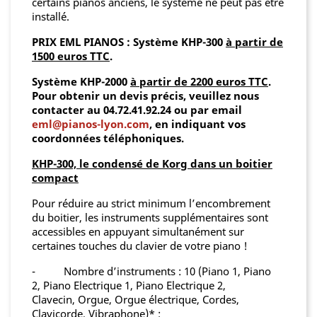
certains pianos anciens, le système ne peut pas être
installé.
PRIX EML PIANOS : Système KHP-300
à partir de
1500 euros TTC
.
Système KHP-2000
à partir de 2200 euros TTC
.
Pour obtenir un devis précis, veuillez nous
contacter au 04.72.41.92.24 ou par email
eml@pianos-lyon.com
, en indiquant vos
coordonnées téléphoniques.
KHP-300, le condensé de Korg dans un boitier
compact
Pour réduire au strict minimum l’encombrement
du boitier, les instruments supplémentaires sont
accessibles en appuyant simultanément sur
certaines touches du clavier de votre piano !
- Nombre d’instruments : 10 (Piano 1, Piano
2, Piano Electrique 1, Piano Electrique 2,
Clavecin, Orgue, Orgue électrique, Cordes,
Clavicorde, Vibraphone)* ;