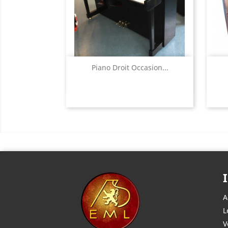
Aperçu rapide

Piano Droit Occasion...
A
L
V