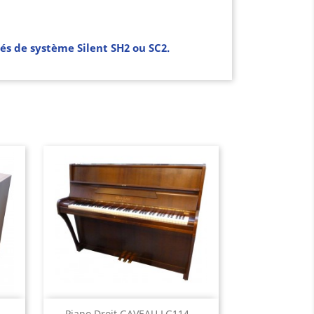
és de système Silent SH2 ou SC2.
Aperçu rapide
Piano Droit GAVEAU LG114...