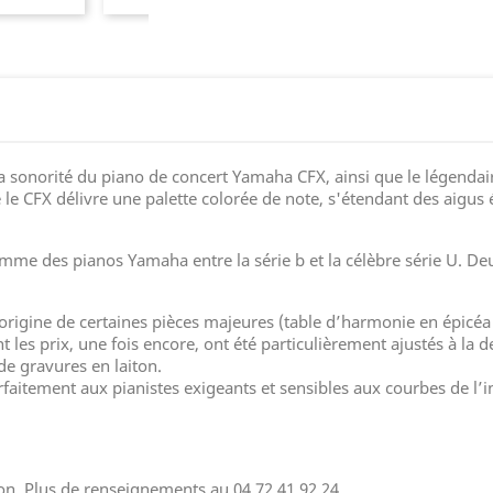
 sonorité du piano de concert Yamaha CFX, ainsi que le légendai
le CFX délivre une palette colorée de note, s'étendant des aigus é
amme des pianos Yamaha entre la série b et la célèbre série U. D
l’origine de certaines pièces majeures (table d’harmonie en épic
t les prix, une fois encore, ont été particulièrement ajustés à l
de gravures en laiton.
parfaitement aux pianistes exigeants et sensibles aux courbes de l’
n. Plus de renseignements au 04.72.41.92.24