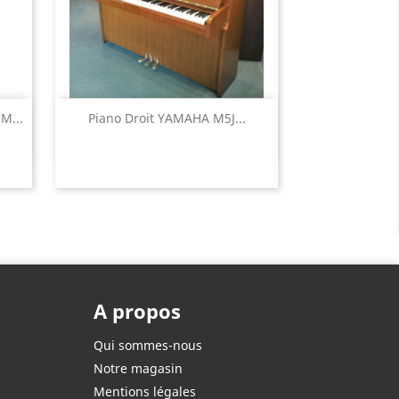
Aperçu rapide

M...
Piano Droit YAMAHA M5J...
A propos
Qui sommes-nous
Notre magasin
Mentions légales