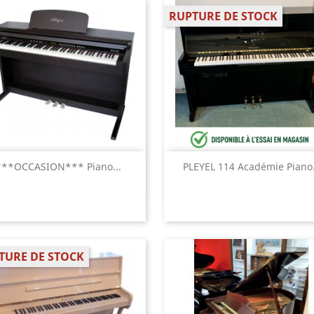
RUPTURE DE STOCK
Aperçu rapide
Aperçu rapide


***OCCASION*** Piano...
PLEYEL 114 Académie Piano.
TURE DE STOCK