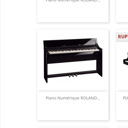

RUP
Aperçu rapide

Piano Numérique ROLAND...
PI