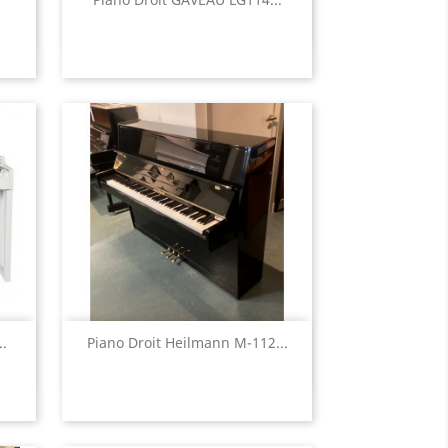

Aperçu rapide

.
Piano Droit Heilmann M-112...