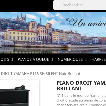
search
ROITS
PIANOS A QUEUE
NUMERIQUES
HARPE
DROIT YAMAHA P116 SH SILENT Noir Brillant
PIANO DROIT YAMA
BRILLANT
N° 1 dans le monde, Yamaha p
droit d'étude au piano de con
et conservatoires du monde gr