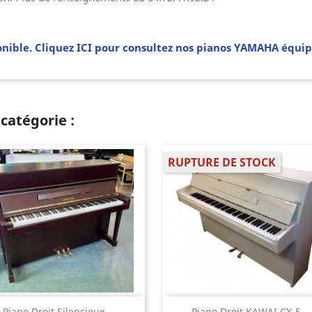
onible. Cliquez ICI pour consultez nos pianos YAMAHA équip
catégorie :
RUPTURE DE STOCK
Aperçu rapide
Aperçu rapide
Piano Droit Silencieux...
Piano Droit KAWAI CX-5...