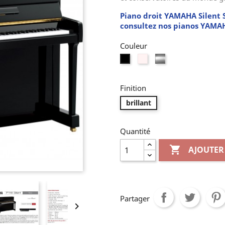
Piano droit YAMAHA Silent S
consultez nos pianos YAMAH
Couleur
Blanc
Noir
Noir
edition
argent
Finition
brillant
Quantité

AJOUTER
Partager
