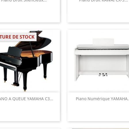


TURE DE STOCK
Aperçu rapide
Aperçu rapide


ANO A QUEUE YAMAHA C3...
Piano Numérique YAMAHA..