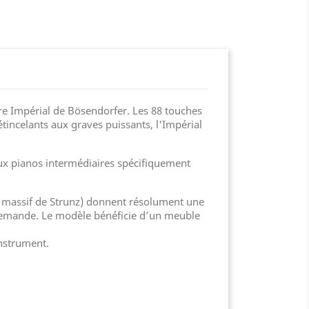
re Impérial de Bösendorfer. Les 88 touches
tincelants aux graves puissants, l'Impérial
eux pianos intermédiaires spécifiquement
éa massif de Strunz) donnent résolument une
a demande. Le modèle bénéficie d’un meuble
instrument.