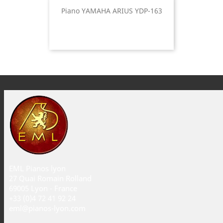
Piano YAMAHA ARIUS YDP-163
EML Pianos lyon
27 Quai Romain Rolland
69005 Lyon - France
+33 (0)4 72 41 92 24
eml@pianos-lyon.com