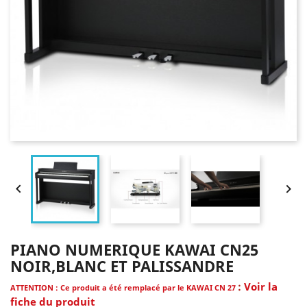


PIANO NUMERIQUE KAWAI CN25
NOIR,BLANC ET PALISSANDRE
:
Voir la
ATTENTION : Ce produit a été remplacé par le KAWAI CN 27
fiche du produit