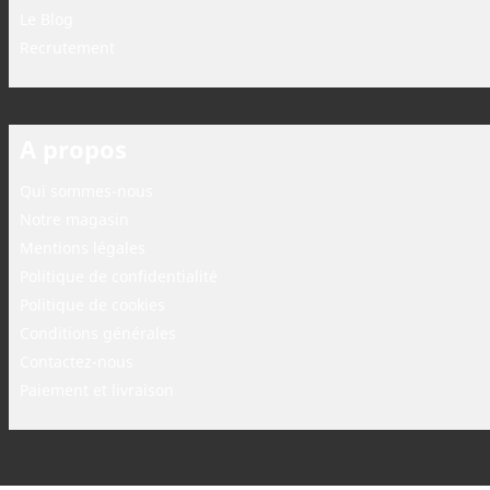
Le Blog
Recrutement
A propos
Qui sommes-nous
Notre magasin
Mentions légales
Politique de confidentialité
Politique de cookies
Conditions générales
Contactez-nous
Paiement et livraison