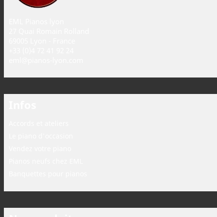
EML Pianos lyon
27 Quai Romain Rolland
69005 Lyon - France
+33 (0)4 72 41 92 24
eml@pianos-lyon.com
Infos
Accords et ateliers
Le piano d'occasion
Vendez votre piano
Pianos neufs chez EML
Banquettes pour pianos