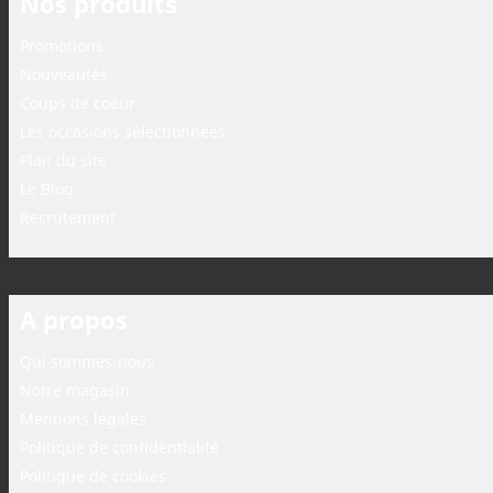
Nos produits
Promotions
Nouveautés
Coups de coeur
Les occasions sélectionnées
Plan du site
Le Blog
Recrutement
A propos
Qui sommes-nous
Notre magasin
Mentions légales
Politique de confidentialité
Politique de cookies