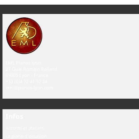
EML Pianos lyon
27 Quai Romain Rolland
69005 Lyon - France
+33 (0)4 72 41 92 24
eml@pianos-lyon.com
Infos
Accords et ateliers
Le piano d'occasion