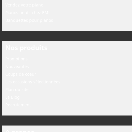
Vendez votre piano
Pianos neufs chez EML
Banquettes pour pianos
Nos produits
Promotions
Nouveautés
Coups de coeur
Les occasions sélectionnées
Plan du site
Le Blog
Recrutement
A propos