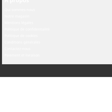
Qui sommes-nous
Notre magasin
Mentions légales
Politique de confidentialité
Politique de cookies
Conditions générales
Contactez-nous
Paiement et livraison