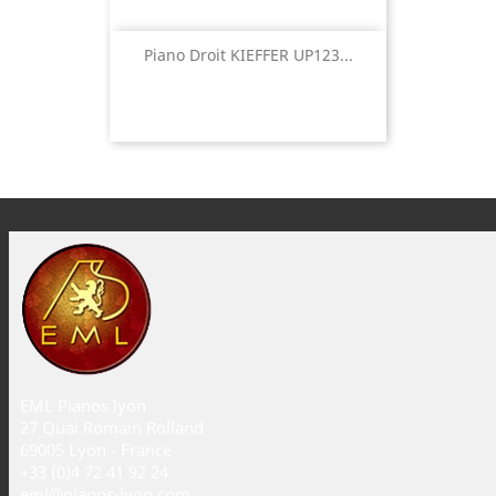
Piano Droit KIEFFER UP123...
EML Pianos lyon
27 Quai Romain Rolland
69005 Lyon - France
+33 (0)4 72 41 92 24
eml@pianos-lyon.com