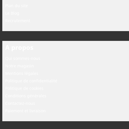
Plan du site
Le Blog
Recrutement
A propos
Qui sommes-nous
Notre magasin
Mentions légales
Politique de confidentialité
Politique de cookies
Conditions générales
Contactez-nous
Paiement et livraison