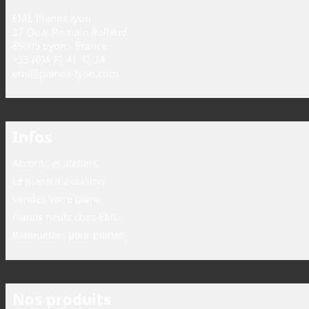
EML Pianos lyon
27 Quai Romain Rolland
69005 Lyon - France
+33 (0)4 72 41 92 24
eml@pianos-lyon.com
Infos
Accords et ateliers
Le piano d'occasion
Vendez votre piano
Pianos neufs chez EML
Banquettes pour pianos
Nos produits