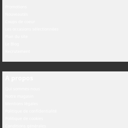
Promotions
Nouveautés
Coups de coeur
Les occasions sélectionnées
Plan du site
Le Blog
Recrutement
A propos
Qui sommes-nous
Notre magasin
Mentions légales
Politique de confidentialité
Politique de cookies
Conditions générales