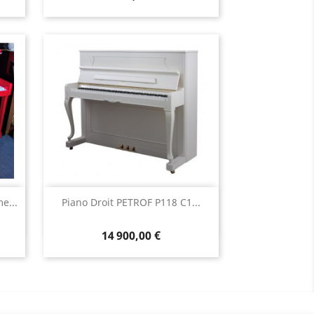
Aperçu rapide

e...
Piano Droit PETROF P118 C1...
14 900,00 €