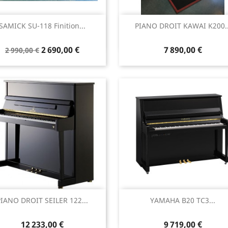
Aperçu rapide
Aperçu rapide


SAMICK SU-118 Finition...
PIANO DROIT KAWAI K200..
2 690,00 €
7 890,00 €
2 990,00 €
Aperçu rapide
Aperçu rapide


PIANO DROIT SEILER 122...
YAMAHA B20 TC3...
12 233,00 €
9 719,00 €