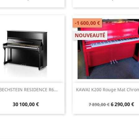
-1 600,00 €
NOUVEAUTÉ
Aperçu rapide
Aperçu rapide


 BECHSTEIN RESIDENCE R6...
KAWAI K200 Rouge Mat Chrom
30 100,00 €
6 290,00 €
7 890,00 €