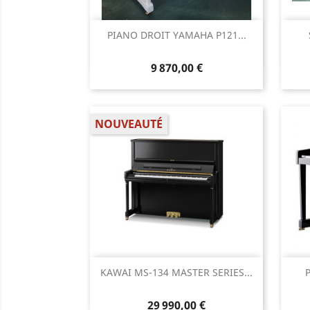
Aperçu rapide

PIANO DROIT YAMAHA P121...
9 870,00 €
NOUVEAUTÉ
Aperçu rapide

KAWAI MS-134 MASTER SERIES...
29 990,00 €