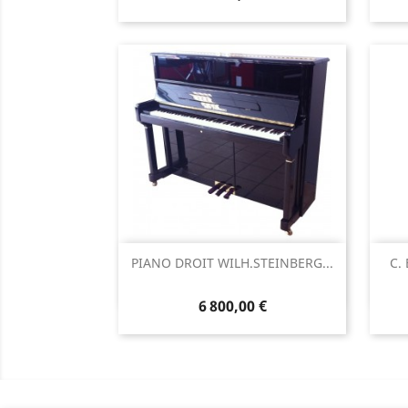
Aperçu rapide

PIANO DROIT WILH.STEINBERG...
C.
6 800,00 €