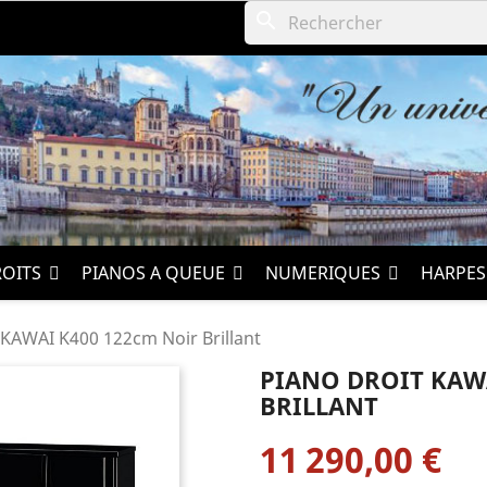
search
ROITS
PIANOS A QUEUE
NUMERIQUES
HARPE
KAWAI K400 122cm Noir Brillant
PIANO DROIT KAW
BRILLANT
11 290,00 €