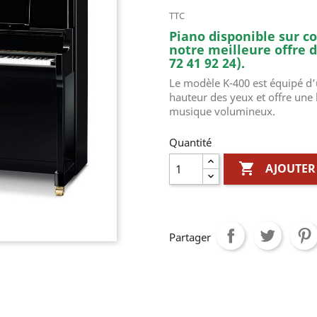
TTC
Piano disponible sur 
notre meilleure offre de
72 41 92 24).
Le modèle K-400 est équipé d’
hauteur des yeux et offre une b
musique volumineux.
Quantité

AJOUTER
Partager