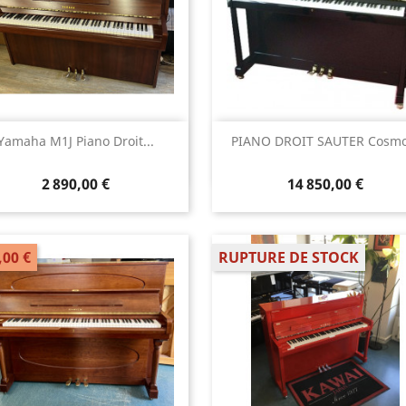
Aperçu rapide
Aperçu rapide


Yamaha M1J Piano Droit...
PIANO DROIT SAUTER Cosmo.
2 890,00 €
14 850,00 €
,00 €
RUPTURE DE STOCK