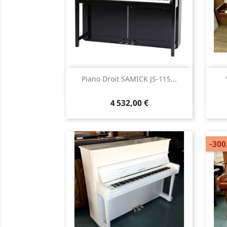
Aperçu rapide

Piano Droit SAMICK JS-115...
4 532,00 €
-300