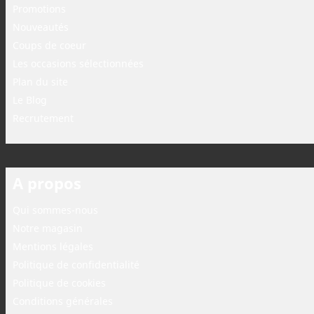
Promotions
Nouveautés
Coups de coeur
Les occasions sélectionnées
Plan du site
Le Blog
Recrutement
A propos
Qui sommes-nous
Notre magasin
Mentions légales
Politique de confidentialité
Politique de cookies
Conditions générales