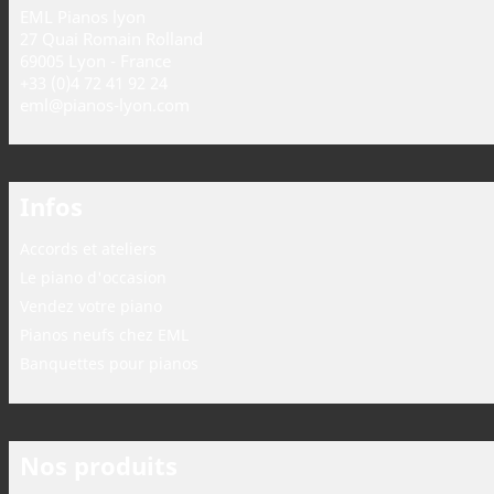
EML Pianos lyon
27 Quai Romain Rolland
69005 Lyon - France
+33 (0)4 72 41 92 24
eml@pianos-lyon.com
Infos
Accords et ateliers
Le piano d'occasion
Vendez votre piano
Pianos neufs chez EML
Banquettes pour pianos
Nos produits