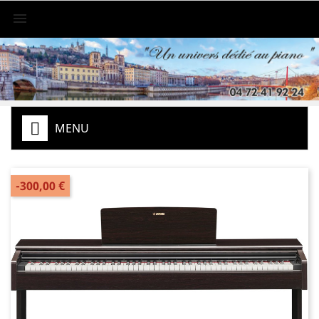

MENU
-300,00 €