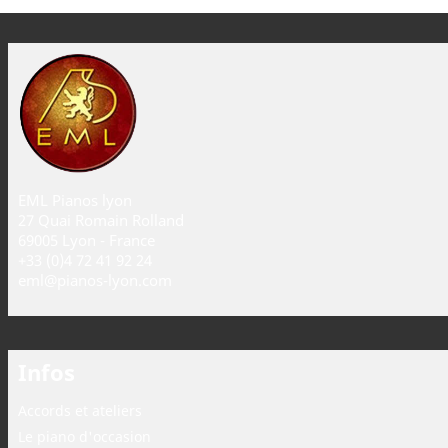
EML Pianos lyon
27 Quai Romain Rolland
69005 Lyon - France
+33 (0)4 72 41 92 24
eml@pianos-lyon.com
Infos
Accords et ateliers
Le piano d'occasion