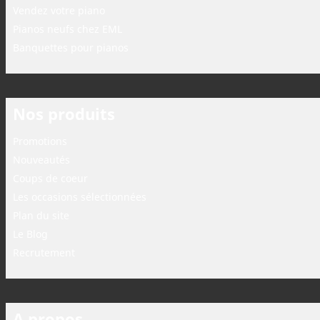
Vendez votre piano
Pianos neufs chez EML
Banquettes pour pianos
Nos produits
Promotions
Nouveautés
Coups de coeur
Les occasions sélectionnées
Plan du site
Le Blog
Recrutement
A propos