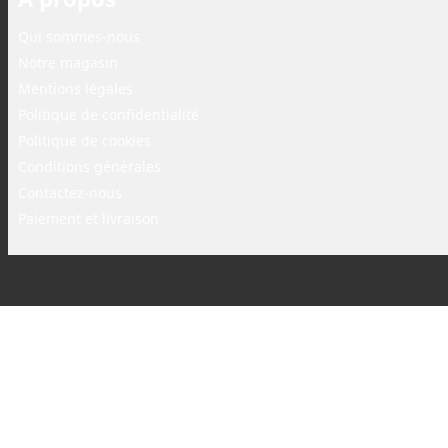
Qui sommes-nous
Notre magasin
Mentions légales
Politique de confidentialité
Politique de cookies
Conditions générales
Contactez-nous
Paiement et livraison