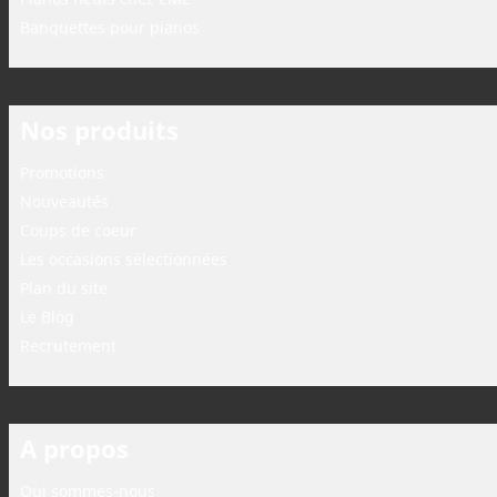
Banquettes pour pianos
Nos produits
Promotions
Nouveautés
Coups de coeur
Les occasions sélectionnées
Plan du site
Le Blog
Recrutement
A propos
Qui sommes-nous