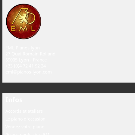
EML Pianos lyon
27 Quai Romain Rolland
69005 Lyon - France
+33 (0)4 72 41 92 24
eml@pianos-lyon.com
Infos
Accords et ateliers
Le piano d'occasion
Vendez votre piano
Pianos neufs chez EML