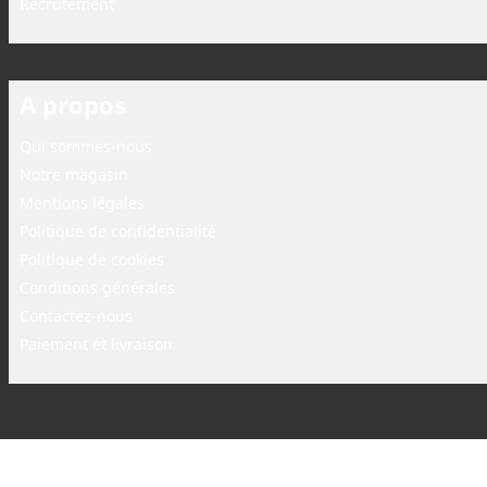
Recrutement
A propos
Qui sommes-nous
Notre magasin
Mentions légales
Politique de confidentialité
Politique de cookies
Conditions générales
Contactez-nous
Paiement et livraison