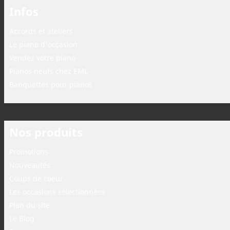
Infos
Accords et ateliers
Le piano d'occasion
Vendez votre piano
Pianos neufs chez EML
Banquettes pour pianos
Nos produits
Promotions
Nouveautés
Coups de coeur
Les occasions sélectionnées
Plan du site
Le Blog