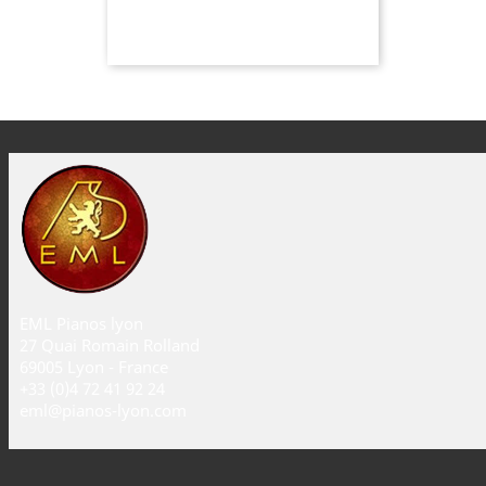
EML Pianos lyon
27 Quai Romain Rolland
69005 Lyon - France
+33 (0)4 72 41 92 24
eml@pianos-lyon.com