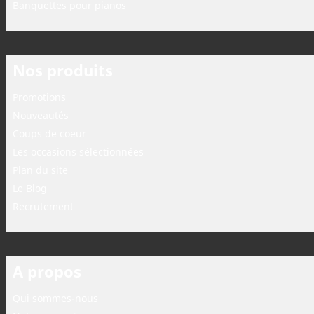
Banquettes pour pianos
Nos produits
Promotions
Nouveautés
Coups de coeur
Les occasions sélectionnées
Plan du site
Le Blog
Recrutement
A propos
Qui sommes-nous