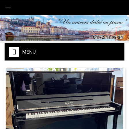

MENU