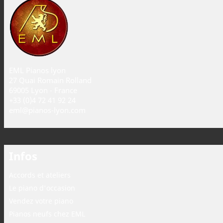
EML Pianos lyon
27 Quai Romain Rolland
69005 Lyon - France
+33 (0)4 72 41 92 24
eml@pianos-lyon.com
Infos
Accords et ateliers
Le piano d'occasion
Vendez votre piano
Pianos neufs chez EML