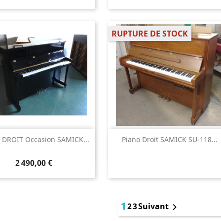
RUPTURE DE STOCK
Aperçu rapide
Aperçu rapide


 DROIT Occasion SAMICK...
Piano Droit SAMICK SU-118...
2 490,00 €
1
2
3
Suivant
