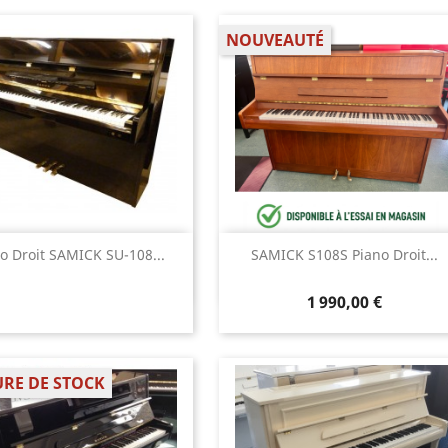
NOUVEAUTÉ
Aperçu rapide
Aperçu rapide


o Droit SAMICK SU-108...
SAMICK S108S Piano Droit...
1 990,00 €
RE DE STOCK