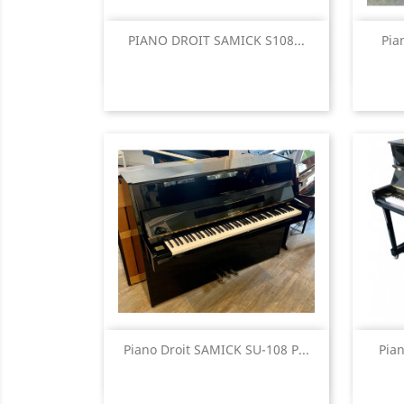
Aperçu rapide

PIANO DROIT SAMICK S108...
Pia
Aperçu rapide

Piano Droit SAMICK SU-108 P...
Pian