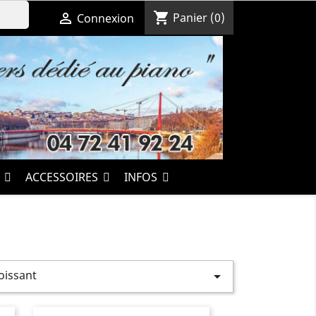
shopping_cart

Panier
(0)
Connexion
S
ACCESSOIRES
INFOS
roissant
