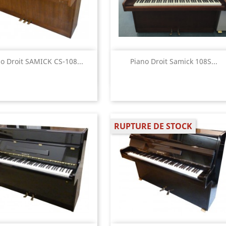
Aperçu rapide
Aperçu rapide


o Droit SAMICK CS-108...
Piano Droit Samick 108S...
RUPTURE DE STOCK