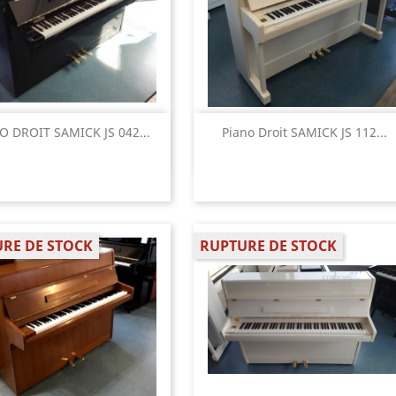
Aperçu rapide
Aperçu rapide


O DROIT SAMICK JS 042...
Piano Droit SAMICK JS 112...
RE DE STOCK
RUPTURE DE STOCK