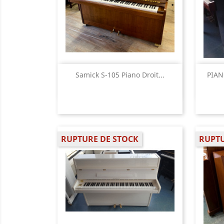
Aperçu rapide

Samick S-105 Piano Droit...
PIAN
RUPTURE DE STOCK
RUPTU