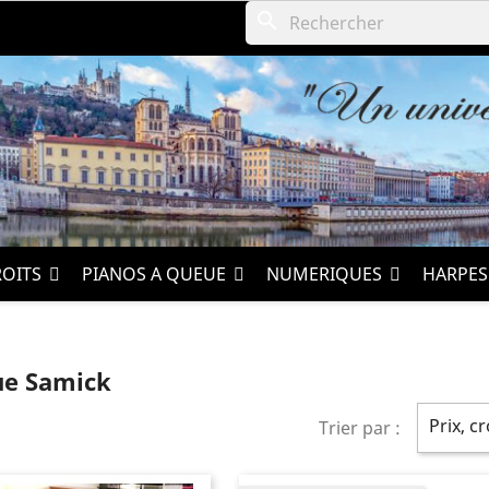
search
ROITS
PIANOS A QUEUE
NUMERIQUES
HARPE
ue Samick
Prix, c
Trier par :