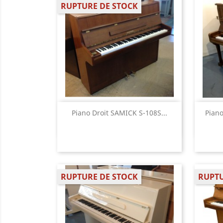
RUPTURE DE STOCK
Aperçu rapide

Piano Droit SAMICK S-108S...
Piano
RUPTURE DE STOCK
RUPTU